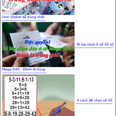
chơi Vietlott dễ trúng nhất
Kết quả Xổ số Mega kỳ 1490:
Kết quả Xổ số Mega kỳ 1489:
Mở thưởng ngày 01/05/2026
Mở thưởng ngày 28/04/2026
(Thứ 6)
(Thứ 4)
Bí kíp chọn 6 số Xổ số
Mega 6/45 - Đánh là trúng
Kết quả Xổ số Mega kỳ 1488:
Kết quả Xổ số Mega kỳ 1487:
Mở thưởng ngày 26/04/2026
Mở thưởng ngày 24/04/2026
(Chủ nhật)
(Thứ 6)
4 cách để chọn số Xổ