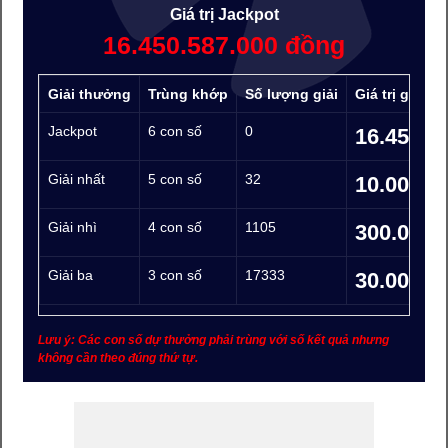
Giá trị Jackpot
16.450.587.000 đồng
Giải thưởng
Trùng khớp
Số lượng giải
Giá trị giải (
Jackpot
6 con số
0
16.450.5
Giải nhất
5 con số
32
10.000.0
Giải nhì
4 con số
1105
300.000
Giải ba
3 con số
17333
30.000
Lưu ý: Các con số dự thưởng phải trùng với số kết quả nhưng
không cần theo đúng thứ tự.