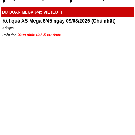
DỰ ĐOÁN MEGA 6/45 VIETLOTT
Kết quả XS Mega 6/45 ngày 09/08/2026 (Chủ nhật)
Kết quả:
Kết quả Xổ số Mega kỳ 1514:
Kết quả Xổ số Mega kỳ 1513:
Xem phân tích & dự đoán
Phân tích:
Mở thưởng ngày 26/06/2026
Mở thưởng ngày 24/06/2026
(Thứ 6)
(Thứ 4)
Kết quả Xổ số Mega kỳ 1512:
Kết quả Xổ số Mega kỳ 1511:
Mở thưởng ngày 21/06/2026
Mở thưởng ngày 19/06/2026
(Chủ nhật)
(Thứ 6)