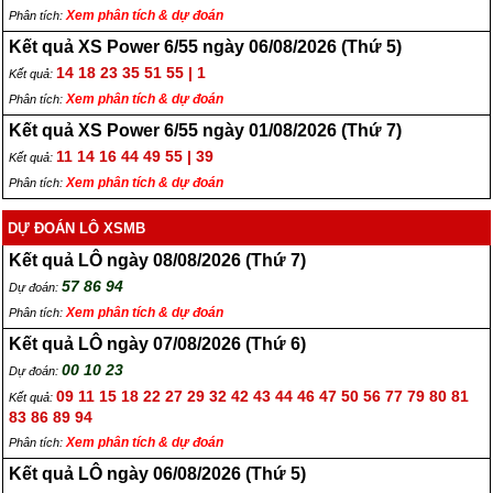
Xem phân tích & dự đoán
Phân tích:
Kết quả XS Power 6/55 ngày 06/08/2026 (Thứ 5)
Kết quả Xổ số Mega kỳ 1500:
Kết quả Xổ số Mega kỳ 1499:
14 18 23 35 51 55 | 1
Kết quả:
Mở thưởng ngày 24/05/2026
Mở thưởng ngày 22/05/2026
Xem phân tích & dự đoán
Phân tích:
(Chủ nhật)
(Thứ 6)
Kết quả XS Power 6/55 ngày 01/08/2026 (Thứ 7)
11 14 16 44 49 55 | 39
Kết quả:
Xem phân tích & dự đoán
Phân tích:
DỰ ĐOÁN LÔ XSMB
Kết quả LÔ ngày 08/08/2026 (Thứ 7)
Kết quả Xổ số Mega kỳ 1498:
Kết quả Xổ số Mega kỳ 1497:
57 86 94
Dự đoán:
Mở thưởng ngày 20/05/2026
Mở thưởng ngày 17/05/2026
(Thứ 4)
(Chủ nhật)
Xem phân tích & dự đoán
Phân tích:
Kết quả LÔ ngày 07/08/2026 (Thứ 6)
00 10 23
Dự đoán:
09 11 15 18 22 27 29 32 42 43 44 46 47 50 56 77 79 80 81
Kết quả:
83 86 89 94
Xem phân tích & dự đoán
Phân tích:
Kết quả LÔ ngày 06/08/2026 (Thứ 5)
Kết quả Xổ số Mega kỳ 1496:
Kết quả Xổ số Mega kỳ 1495: