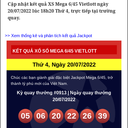
Cập nhật kết quả XS Mega 6/45 Vietlott ngày
20/07/2022
lúc
18h20
Thứ 4, trực tiếp tại trường
quay.
>> Xem thống kê và phân tích kết quả Jackpot
KẾT QUẢ XỔ SỐ MEGA 6/45 VIETLOTT
Thứ 4, Ngày 20/07/2022
Chúc các bạn giành giải đặc biệt Jackpot Mega 6/45, trở
thành tỷ phú mới của Việt Nam.
Kỳ quay thưởng #0913 | Ngày quay thưởng
20/07/2022
05
06
20
22
26
39