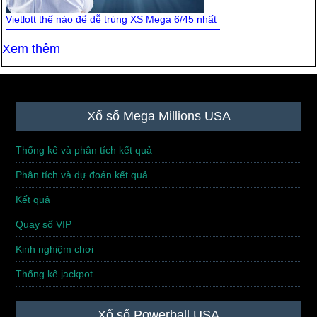
Vietlott thế nào để dễ trúng XS Mega 6/45 nhất
Xem thêm
Kết quả Xổ số Mega kỳ 1480:
Kết quả Xổ số Mega kỳ 1479:
Footer
Mở thưởng ngày 08/04/2026
Mở thưởng ngày 05/04/2026
Xổ số Mega Millions USA
(Thứ 4)
(Chủ nhật)
Thống kê và phân tích kết quả
Phân tích và dự đoán kết quả
Kết quả
Quay số VIP
Kết quả Xổ số Mega kỳ 1478:
Kết quả Xổ số Mega kỳ 1477:
Mở thưởng ngày 03/04/2026
Mở thưởng ngày 01/04/2026
Kinh nghiệm chơi
(Thứ 6)
(Thứ 4)
Thống kê jackpot
Xổ số Powerball USA