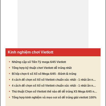
Kinh nghiệm chơi Vietlott
Những cặp số Tiền Tỷ mega 6/45 Vietlott
Tổng hợp kỹ thuật chơi Vietlott dễ trúng nhất
Bí kíp chọn 6 số Xổ số Mega 6/45 - Đánh là trúng
4 cách để chọn số Xổ số Vietlott chuẩn xác nhất - 1 nhát ăn ngay - phần 2
4 cách để chọn số Xổ số Vietlott chuẩn xác nhất - 1 nhát ăn ngay - phần 1
Thủ thuật Chọn số Vietlott thế nào để dễ trúng XS Mega 6/45 nhất
Tổng hợp kinh nghiệm và mẹo soi số để trúng giải vietlott 100%