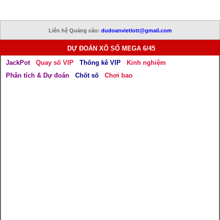
Liên hệ Quảng cáo:
dudoanvietlott@gmail.com
DỰ ĐOÁN XỔ SỐ MEGA 6/45
JackPot
Quay số VIP
Thống kê VIP
Kinh nghiệm
Phân tích & Dự đoán
Chốt số
Chơi bao