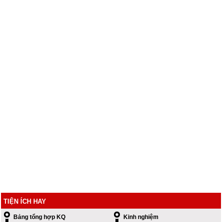
Dự đoán kết quả Xổ số Mega
Dự đoán kết quả Xổ số Mega
kỳ 1519: Mở thưởng ngày
kỳ 1518: Mở thưởng ngày
08/07/2026 (Thứ 4)
05/07/2026 (Chủ nhật)
Dự đoán kết quả Xổ số Mega
Dự đoán kết quả Xổ số Mega
kỳ 1517: Mở thưởng ngày
kỳ 1516: Mở thưởng ngày
03/07/2026 (Thứ 6)
01/07/2026 (Thứ 4)
TIỆN ÍCH HAY
Bảng tổng hợp KQ
Kinh nghiệm