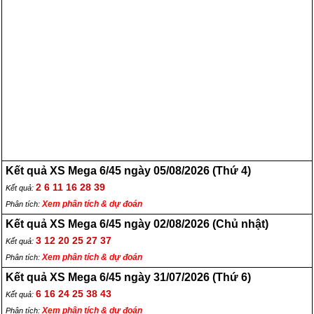
Dự đoán kết quả Xổ số Mega
Dự đoán kết quả Xổ số Mega
kỳ 1509: Mở thưởng ngày
kỳ 1508: Mở thưởng ngày
14/06/2026 (Chủ nhật)
12/06/2026 (Thứ 6)
Kết quả XS Mega 6/45 ngày 05/08/2026 (Thứ 4)
2 6 11 16 28 39
Kết quả:
Xem phân tích & dự đoán
Phân tích:
Dự đoán kết quả Xổ số Mega
Dự đoán kết quả Xổ số Mega
Kết quả XS Mega 6/45 ngày 02/08/2026 (Chủ nhật)
kỳ 1507: Mở thưởng ngày
kỳ 1506: Mở thưởng ngày
3 12 20 25 27 37
Kết quả:
10/06/2026 (Thứ 4)
07/06/2026 (Chủ nhật)
Xem phân tích & dự đoán
Phân tích:
Kết quả XS Mega 6/45 ngày 31/07/2026 (Thứ 6)
6 16 24 25 38 43
Kết quả:
Xem phân tích & dự đoán
Phân tích: