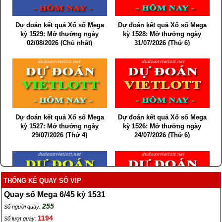
Dự đoán kết quả Xổ số Mega
Dự đoán kết quả Xổ số Mega
kỳ 1529: Mở thưởng ngày
kỳ 1528: Mở thưởng ngày
02/08/2026 (Chủ nhật)
31/07/2026 (Thứ 6)
Dự đoán kết quả Xổ số Mega
Dự đoán kết quả Xổ số Mega
kỳ 1527: Mở thưởng ngày
kỳ 1526: Mở thưởng ngày
29/07/2026 (Thứ 4)
24/07/2026 (Thứ 6)
THỐNG KÊ QUAY SỐ VIP
Quay số Mega 6/45 kỳ 1531
255
Số người quay:
Dự đoán kết quả Xổ số Mega
Dự đoán kết quả Xổ số Mega
1194
kỳ 1525: Mở thưởng ngày
kỳ 1524: Mở thưởng ngày
Số lượt quay: