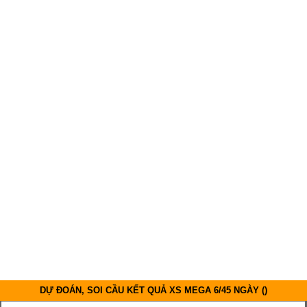
DỰ ĐOÁN, SOI CẦU KẾT QUẢ XS MEGA 6/45 NGÀY ()