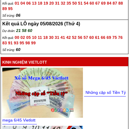
01 04 06 13 18 19 20 31 32 35 50 51 54 60 67 69 84 87 88
Kết quả:
89 95
06
Số trùng:
Kết quả LÔ ngày 05/08/2026 (Thứ 4)
Dự đoán kết quả Xổ số Mega
Dự đoán kết quả Xổ số Mega
kỳ 1495: Mở thưởng ngày
kỳ 1494: Mở thưởng ngày
21 58 60
Dự đoán:
13/05/2026 (Thứ 4)
10/05/2026 (Chủ nhật)
00 02 05 10 11 18 30 31 41 42 52 56 57 60 61 66 69 75 76
Kết quả:
83 91 93 95 98 99
60
Số trùng:
KINH NGHIỆM VIETLOTT
Dự đoán kết quả Xổ số Mega
Dự đoán kết quả Xổ số Mega
kỳ 1493: Mở thưởng ngày
kỳ 1492: Mở thưởng ngày
08/06/2026 (Thứ 6)
06/05/2026 (Thứ 4)
Những cặp số Tiền Tỷ
mega 6/45 Vietlott