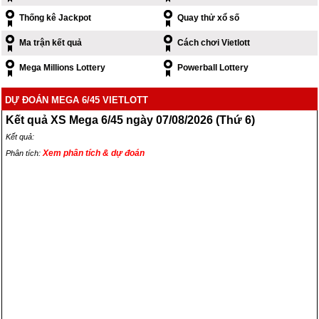
Dự đoán kết quả Xổ số Mega
Dự đoán kết quả Xổ số Mega
Thống kê Jackpot
Quay thử xổ số
kỳ 1515: Mở thưởng ngày
kỳ 1514: Mở thưởng ngày
28/06/2026 (Chủ nhật)
26/06/2026 (Thứ 6)
Ma trận kết quả
Cách chơi Vietlott
Mega Millions Lottery
Powerball Lottery
DỰ ĐOÁN MEGA 6/45 VIETLOTT
Kết quả XS Mega 6/45 ngày 07/08/2026 (Thứ 6)
Kết quả:
Dự đoán kết quả Xổ số Mega
Dự đoán kết quả Xổ số Mega
Xem phân tích & dự đoán
Phân tích:
kỳ 1513: Mở thưởng ngày
kỳ 1512: Mở thưởng ngày
24/06/2026 (Thứ 4)
21/06/2026 (Chủ nhật)
Dự đoán kết quả Xổ số Mega
Dự đoán kết quả Xổ số Mega
kỳ 1511: Mở thưởng ngày
kỳ 1510: Mở thưởng ngày
19/06/2026 (Thứ 6)
18/06/2026 (Thứ 4)