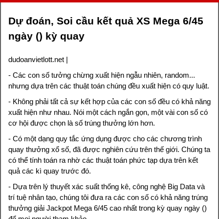
Dự đoán, Soi cầu kết quả XS Mega 6/45
ngày () kỳ quay
dudoanvietlott.net
|
- Các con số tưởng chừng xuất hiện ngẫu nhiên, random...
nhưng dựa trên các thuật toán chúng đều xuất hiện có quy luật.
- Không phải tất cả sự kết hợp của các con số đều có khả năng
xuất hiện như nhau. Nói một cách ngắn gọn, một vài con số có
cơ hội được chọn là số trúng thưởng lớn hơn.
- Có một dạng quy tắc ứng dụng được cho các chương trình
quay thưởng xổ số, đã được nghiên cứu trên thế giới. Chúng ta
có thể tính toán ra nhờ các thuật toán phức tạp dựa trên kết
quả các kì quay trước đó.
- Dựa trên lý thuyết xác suất thống kê, công nghệ Big Data và
trí tuệ nhân tạo, chúng tôi đưa ra các con số có khả năng trúng
thưởng giải Jackpot Mega 6/45 cao nhất trong kỳ quay ngày ()
để mọi người tham khảo.