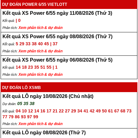
29/05/2026 (Thứ 6)
27/05/2026 (Thứ 3)
DỰ ĐOÁN POWER 6/55 VIETLOTT
Kết quả XS Power 6/55 ngày 11/08/2026 (Thứ 3)
| 0
Kết quả:
Xem phân tích & dự đoán
Phân tích:
Kết quả XS Power 6/55 ngày 08/08/2026 (Thứ 7)
5 29 33 38 40 45 | 37
Kết quả:
Dự đoán kết quả Xổ số Mega
Dự đoán kết quả Xổ số Mega
Xem phân tích & dự đoán
Phân tích:
kỳ 1500: Mở thưởng ngày
kỳ 1499: Mở thưởng ngày
Kết quả XS Power 6/55 ngày 06/08/2026 (Thứ 5)
24/05/2026 (Chủ nhật)
22/05/2026 (Thứ 6)
14 18 23 35 51 55 | 1
Kết quả:
Xem phân tích & dự đoán
Phân tích:
DỰ ĐOÁN LÔ XSMB
Kết quả LÔ ngày 10/08/2026 (Chủ nhật)
05 35 38
Dự đoán:
Dự đoán kết quả Xổ số Mega
Dự đoán kết quả Xổ số Mega
04 10 12 14 16 17 21 22 27 29 34 41 42 49 50 61 67 68 73
Kết quả:
kỳ 1498: Mở thưởng ngày
kỳ 1497: Mở thưởng ngày
77 79 86 93 97 99
20/05/2026 (Thứ 4)
17/05/2026 (Chủ nhật)
Xem phân tích & dự đoán
Phân tích:
Kết quả LÔ ngày 08/08/2026 (Thứ 7)