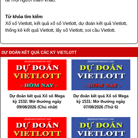
Từ khóa tìm kiếm
Xổ số Vietlott, kết quả xổ số Vietlott, dự đoán kết quả Vietlott,
thống kê kết quả Vietlott, lấy số Vietlott, soi cầu Vietlott.
DỰ ĐOÁN KẾT QUẢ CÁC KỲ VIETLOTT
Dự đoán kết quả Xổ số Mega
Dự đoán kết quả Xổ số Mega
kỳ 1532: Mở thưởng ngày
kỳ 1531: Mở thưởng ngày
09/08/2026 (Chủ nhật)
07/08/2026 (Thứ 6)