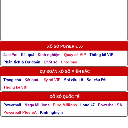
XỔ SỐ POWER 6/55
JackPot
Kết quả
Kinh nghiệm
Quay số VIP
Thống kê VIP
Phân tích & Dự đoán
Chốt số
Chơi bao
DỰ ĐOÁN XỔ SỐ MIỀN BẮC
Trang chủ
Kết quả
Lấy số VIP
Soi cầu Lô
Soi cầu Đề
Thống kê VIP
XỔ SỐ QUỐC TẾ
Powerball
Mega Millions
Euro Millions
Lotto 47
Powerball SA
Powerball Plus SA
Kinh nghiệm