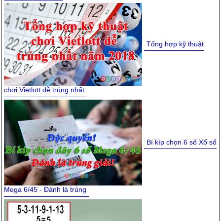
Dự đoán kết quả Xổ số Mega
Dự đoán kết quả Xổ số Mega
kỳ 1492: Mở thưởng ngày
kỳ 1491: Mở thưởng ngày
06/05/2026 (Thứ 4)
03/05/2026 (Chủ nhật)
Tổng hợp kỹ thuật
chơi Vietlott dễ trúng nhất
Dự đoán kết quả Xổ số Mega
Dự đoán kết quả Xổ số Mega
kỳ 1490: Mở thưởng ngày
kỳ 1489: Mở thưởng ngày
01/05/2026 (Thứ 6)
28/04/2026 (Thứ 4)
Bí kíp chọn 6 số Xổ số
Mega 6/45 - Đánh là trúng
Dự đoán kết quả Xổ số Mega
Dự đoán kết quả Xổ số Mega
kỳ 1488: Mở thưởng ngày
kỳ 1487: Mở thưởng ngày
26/04/2026 (Chủ nhật)
24/04/2026 (Thứ 6)