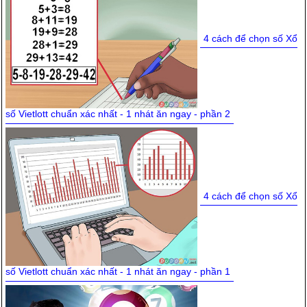
4 cách để chọn số Xổ
Dự đoán kết quả Xổ số Mega
Dự đoán kết quả Xổ số Mega
kỳ 1486: Mở thưởng ngày
kỳ 1485: Mở thưởng ngày
22/04/2026 (Thứ 4)
19/04/2026 (Chủ nhật)
số Vietlott chuẩn xác nhất - 1 nhát ăn ngay - phần 2
4 cách để chọn số Xổ
Dự đoán kết quả Xổ số Mega
Dự đoán kết quả Xổ số Mega
kỳ 1484: Mở thưởng ngày
kỳ 1483: Mở thưởng ngày
17/04/2026 (Thứ 6)
15/04/2026 (Thứ 4)
số Vietlott chuẩn xác nhất - 1 nhát ăn ngay - phần 1