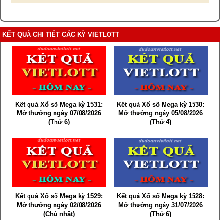
KẾT QUẢ CHI TIẾT CÁC KỲ VIETLOTT
Kết quả Xổ số Mega kỳ 1531:
Kết quả Xổ số Mega kỳ 1530:
Mở thưởng ngày 07/08/2026
Mở thưởng ngày 05/08/2026
(Thứ 6)
(Thứ 4)
Kết quả Xổ số Mega kỳ 1529:
Kết quả Xổ số Mega kỳ 1528:
Mở thưởng ngày 02/08/2026
Mở thưởng ngày 31/07/2026
(Chủ nhật)
(Thứ 6)