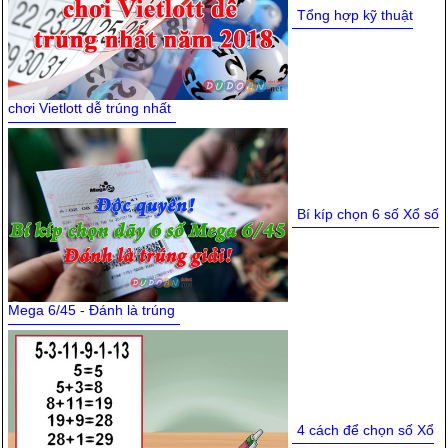
Tổng hợp kỹ thuật
Kết quả Xổ số Mega kỳ 1489:
Kết quả Xổ số Mega kỳ 1488:
chơi Vietlott dễ trúng nhất
Mở thưởng ngày 28/04/2026
Mở thưởng ngày 26/04/2026
(Thứ 4)
(Chủ nhật)
Bí kíp chọn 6 số Xổ số
Kết quả Xổ số Mega kỳ 1487:
Kết quả Xổ số Mega kỳ 1486:
Mở thưởng ngày 24/04/2026
Mở thưởng ngày 22/04/2026
Mega 6/45 - Đánh là trúng
(Thứ 6)
(Thứ 4)
4 cách để chọn số Xổ