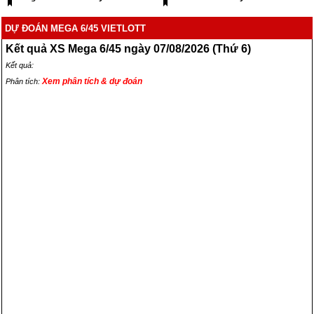
DỰ ĐOÁN MEGA 6/45 VIETLOTT
Kết quả XS Mega 6/45 ngày 07/08/2026 (Thứ 6)
Kết quả:
Kết quả Xổ số Mega kỳ 1513:
Kết quả Xổ số Mega kỳ 1512:
Xem phân tích & dự đoán
Phân tích:
Mở thưởng ngày 24/06/2026
Mở thưởng ngày 21/06/2026
(Thứ 4)
(Chủ nhật)
Kết quả Xổ số Mega kỳ 1511:
Kết quả Xổ số Mega kỳ 1510:
Mở thưởng ngày 19/06/2026
Mở thưởng ngày 18/06/2026
(Thứ 6)
(Thứ 4)