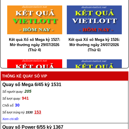
Kết quả Xổ số Mega kỳ 1527:
Kết quả Xổ số Mega kỳ 1526:
Mở thưởng ngày 29/07/2026
Mở thưởng ngày 24/07/2026
(Thứ 4)
(Thứ 6)
THỐNG KÊ QUAY SỐ VIP
Quay số Mega 6/45 kỳ 1531
205
Số người quay:
Kết quả Xổ số Mega kỳ 1525:
Kết quả Xổ số Mega kỳ 1524:
941
Mở thưởng ngày 22/07/2026
Mở thưởng ngày 19/07/2026
Số lượt quay:
(Thứ 4)
(Chủ nhật)
30
Chốt số:
153
Số lượt trúng kỳ
1530
:
Xem chi tiết
Quay số Power 6/55 kỳ 1367