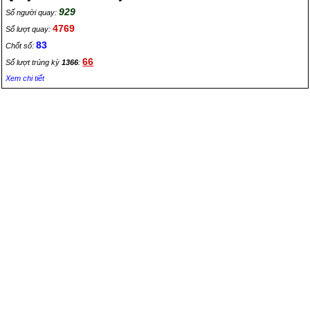
929
Số người quay:
4769
Số lượt quay:
Kết quả Xổ số Mega kỳ 1523:
Kết quả Xổ số Mega kỳ 1522:
83
Chốt số:
Mở thưởng ngày 17/07/2026
Mở thưởng ngày 15/07/2026
66
Số lượt trúng kỳ
1366
:
(Thứ 6)
(Thứ 4)
Xem chi tiết
Kết quả Xổ số Mega kỳ 1521:
Kết quả Xổ số Mega kỳ 1520:
Mở thưởng ngày 12/07/2026
Mở thưởng ngày 10/07/2026
(Chủ nhật)
(Thứ 6)
Kết quả Xổ số Mega kỳ 1519:
Kết quả Xổ số Mega kỳ 1518: