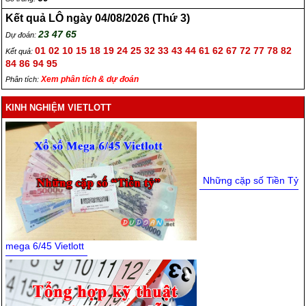
Mở thưởng ngày 13/05/2026
Mở thưởng ngày 10/05/2026
(Thứ 4)
(Chủ nhật)
Kết quả LÔ ngày 04/08/2026 (Thứ 3)
23 47 65
Dự đoán:
01 02 10 15 18 19 24 25 32 33 43 44 61 62 67 72 77 78 82
Kết quả:
84 86 94 95
Xem phân tích & dự đoán
Phân tích:
KINH NGHIỆM VIETLOTT
Kết quả Xổ số Mega kỳ 1493:
Kết quả Xổ số Mega kỳ 1492:
Mở thưởng ngày 08/06/2026
Mở thưởng ngày 06/05/2026
(Thứ 6)
(Thứ 4)
Những cặp số Tiền Tỷ
mega 6/45 Vietlott
Kết quả Xổ số Mega kỳ 1491:
Kết quả Xổ số Mega kỳ 1490:
Mở thưởng ngày 03/05/2026
Mở thưởng ngày 01/05/2026
(Chủ nhật)
(Thứ 6)