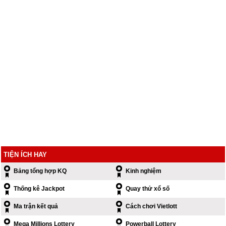
Mở thưởng ngày 08/07/2026
Mở thưởng ngày 05/07/2026
(Thứ 4)
(Chủ nhật)
Kết quả Xổ số Mega kỳ 1517:
Kết quả Xổ số Mega kỳ 1516:
Mở thưởng ngày 03/07/2026
Mở thưởng ngày 01/07/2026
(Thứ 6)
(Thứ 4)
TIỆN ÍCH HAY
Bảng tổng hợp KQ
Kinh nghiệm
Kết quả Xổ số Mega kỳ 1515:
Kết quả Xổ số Mega kỳ 1514:
Thống kê Jackpot
Quay thử xổ số
Mở thưởng ngày 28/06/2026
Mở thưởng ngày 26/06/2026
(Chủ nhật)
(Thứ 6)
Ma trận kết quả
Cách chơi Vietlott
Mega Millions Lottery
Powerball Lottery