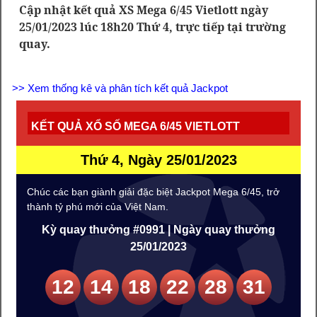
Cập nhật kết quả XS Mega 6/45 Vietlott ngày
25/01/2023
lúc
18h20
Thứ 4, trực tiếp tại trường
quay.
>> Xem thống kê và phân tích kết quả Jackpot
KẾT QUẢ XỔ SỐ MEGA 6/45 VIETLOTT
Thứ 4, Ngày 25/01/2023
Chúc các bạn giành giải đặc biệt Jackpot Mega 6/45, trở
thành tỷ phú mới của Việt Nam.
Kỳ quay thưởng #0991 | Ngày quay thưởng
25/01/2023
12
14
18
22
28
31