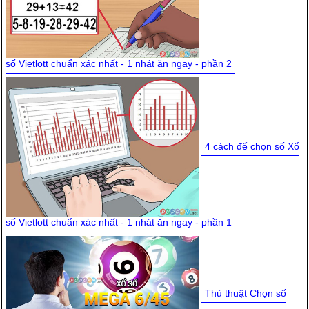
Kết quả Xổ số Mega kỳ 1485:
Kết quả Xổ số Mega kỳ 1484:
Mở thưởng ngày 19/04/2026
Mở thưởng ngày 17/04/2026
(Chủ nhật)
(Thứ 6)
số Vietlott chuẩn xác nhất - 1 nhát ăn ngay - phần 2
Kết quả Xổ số Mega kỳ 1483:
Kết quả Xổ số Mega kỳ 1482:
4 cách để chọn số Xổ
Mở thưởng ngày 15/04/2026
Mở thưởng ngày 12/04/2026
(Thứ 4)
(Chủ nhật)
số Vietlott chuẩn xác nhất - 1 nhát ăn ngay - phần 1
Kết quả Xổ số Mega kỳ 1481:
Kết quả Xổ số Mega kỳ 1480:
Mở thưởng ngày 10/04/2026
Mở thưởng ngày 08/04/2026
Thủ thuật Chọn số
(Thứ 6)
(Thứ 4)