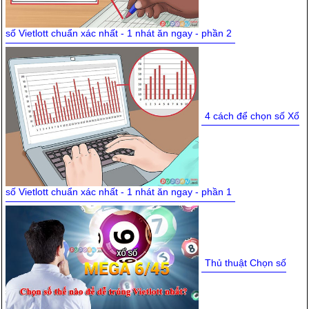
Kết quả Xổ số Mega kỳ 1486:
Kết quả Xổ số Mega kỳ 1485:
Mở thưởng ngày 22/04/2026
Mở thưởng ngày 19/04/2026
số Vietlott chuẩn xác nhất - 1 nhát ăn ngay - phần 2
(Thứ 4)
(Chủ nhật)
4 cách để chọn số Xổ
Kết quả Xổ số Mega kỳ 1484:
Kết quả Xổ số Mega kỳ 1483:
Mở thưởng ngày 17/04/2026
Mở thưởng ngày 15/04/2026
(Thứ 6)
(Thứ 4)
số Vietlott chuẩn xác nhất - 1 nhát ăn ngay - phần 1
Thủ thuật Chọn số
Kết quả Xổ số Mega kỳ 1482:
Kết quả Xổ số Mega kỳ 1481:
Mở thưởng ngày 12/04/2026
Mở thưởng ngày 10/04/2026
(Chủ nhật)
(Thứ 6)