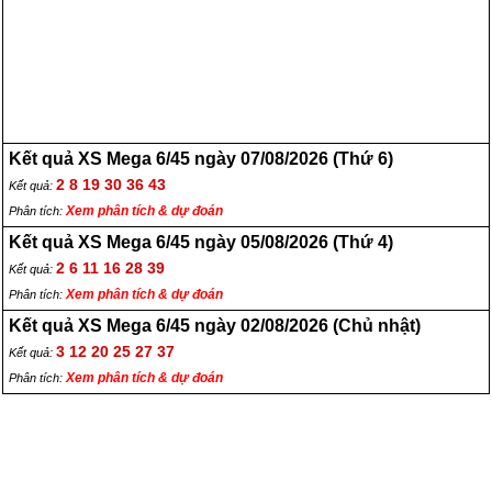
Kết quả Xổ số Mega kỳ 1510:
Kết quả Xổ số Mega kỳ 1509:
Mở thưởng ngày 18/06/2026
Mở thưởng ngày 14/06/2026
(Thứ 4)
(Chủ nhật)
Kết quả XS Mega 6/45 ngày 07/08/2026 (Thứ 6)
2 8 19 30 36 43
Kết quả:
Xem phân tích & dự đoán
Phân tích:
Kết quả Xổ số Mega kỳ 1508:
Kết quả Xổ số Mega kỳ 1507:
Kết quả XS Mega 6/45 ngày 05/08/2026 (Thứ 4)
Mở thưởng ngày 12/06/2026
Mở thưởng ngày 10/06/2026
2 6 11 16 28 39
Kết quả:
(Thứ 6)
(Thứ 4)
Xem phân tích & dự đoán
Phân tích:
Kết quả XS Mega 6/45 ngày 02/08/2026 (Chủ nhật)
3 12 20 25 27 37
Kết quả:
Xem phân tích & dự đoán
Phân tích:
Kết quả Xổ số Mega kỳ 1506:
Kết quả Xổ số Mega kỳ 1505:
Mở thưởng ngày 07/06/2026
Mở thưởng ngày 05/06/2026
(Chủ nhật)
(Thứ 6)