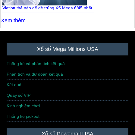
Vietlott thế nào để dễ trúng XS Mega 6/45 nhất
Xem thêm
Kết quả Xổ số Mega kỳ 1480:
Kết quả Xổ số Mega kỳ 1479:
Footer
Mở thưởng ngày 08/04/2026
Mở thưởng ngày 05/04/2026
Xổ số Mega Millions USA
(Thứ 4)
(Chủ nhật)
Thống kê và phân tích kết quả
Phân tích và dự đoán kết quả
Kết quả
Quay số VIP
Kết quả Xổ số Mega kỳ 1478:
Kết quả Xổ số Mega kỳ 1477:
Mở thưởng ngày 03/04/2026
Mở thưởng ngày 01/04/2026
Kinh nghiệm chơi
(Thứ 6)
(Thứ 4)
Thống kê jackpot
Xổ số Powerball USA