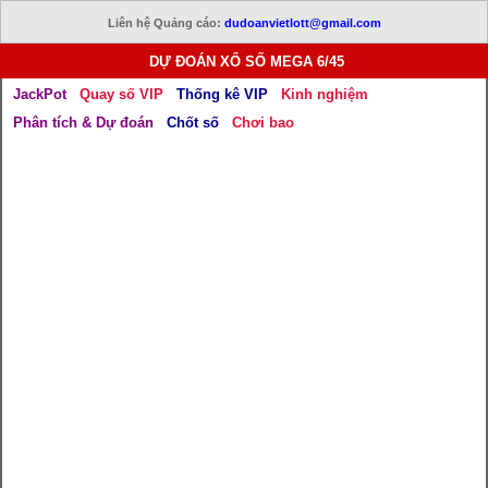
Liên hệ Quảng cáo:
dudoanvietlott@gmail.com
DỰ ĐOÁN XỔ SỐ MEGA 6/45
JackPot
Quay số VIP
Thống kê VIP
Kinh nghiệm
Phân tích & Dự đoán
Chốt số
Chơi bao