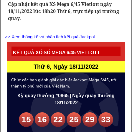
Cập nhật kết quả XS Mega 6/45 Vietlott ngày
18/11/2022
lúc
18h20
Thứ 6, trực tiếp tại trường
quay.
>> Xem thống kê và phân tích kết quả Jackpot
KẾT QUẢ XỔ SỐ MEGA 6/45 VIETLOTT
Thứ 6, Ngày 18/11/2022
Chúc các bạn giành giải đặc biệt Jackpot Mega 6/45, trở
thành tỷ phú mới của Việt Nam.
Kỳ quay thưởng #0965 | Ngày quay thưởng
18/11/2022
15
16
22
25
29
33