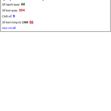
66
Số người quay:
304
Số lượt quay:
Kết quả Xổ số Mega kỳ 1524:
Kết quả Xổ số Mega kỳ 1523:
9
Chốt số:
Mở thưởng ngày 19/07/2026
Mở thưởng ngày 17/07/2026
86
Số lượt trúng kỳ
1368
:
(Chủ nhật)
(Thứ 6)
Xem chi tiết
Kết quả Xổ số Mega kỳ 1522:
Kết quả Xổ số Mega kỳ 1521:
Mở thưởng ngày 15/07/2026
Mở thưởng ngày 12/07/2026
(Thứ 4)
(Chủ nhật)
Kết quả Xổ số Mega kỳ 1520:
Kết quả Xổ số Mega kỳ 1519: