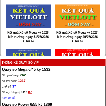
Kết quả Xổ số Mega kỳ 1528:
Kết quả Xổ số Mega kỳ 1527:
Mở thưởng ngày 31/07/2026
Mở thưởng ngày 29/07/2026
(Thứ 6)
(Thứ 4)
THỐNG KÊ QUAY SỐ VIP
Quay số Mega 6/45 kỳ 1532
262
Số người quay:
Kết quả Xổ số Mega kỳ 1526:
Kết quả Xổ số Mega kỳ 1525:
1217
Mở thưởng ngày 24/07/2026
Mở thưởng ngày 22/07/2026
Số lượt quay:
(Thứ 6)
(Thứ 4)
37
Chốt số:
87
Số lượt trúng kỳ
1531
:
Xem chi tiết
Quay số Power 6/55 kỳ 1369