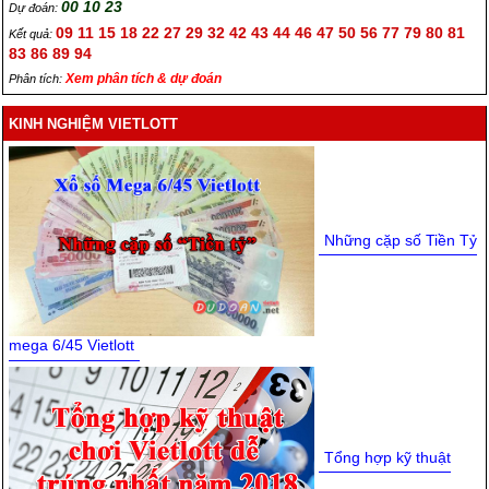
Mở thưởng ngày 15/05/2026
Mở thưởng ngày 13/05/2026
00 10 23
Dự đoán:
(Thứ 6)
(Thứ 4)
09 11 15 18 22 27 29 32 42 43 44 46 47 50 56 77 79 80 81
Kết quả:
83 86 89 94
Xem phân tích & dự đoán
Phân tích:
KINH NGHIỆM VIETLOTT
Kết quả Xổ số Mega kỳ 1494:
Kết quả Xổ số Mega kỳ 1493:
Mở thưởng ngày 10/05/2026
Mở thưởng ngày 08/06/2026
(Chủ nhật)
(Thứ 6)
Những cặp số Tiền Tỷ
mega 6/45 Vietlott
Kết quả Xổ số Mega kỳ 1492:
Kết quả Xổ số Mega kỳ 1491:
Mở thưởng ngày 06/05/2026
Mở thưởng ngày 03/05/2026
(Thứ 4)
(Chủ nhật)
Tổng hợp kỹ thuật