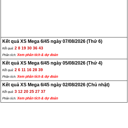
Kết quả Xổ số Mega kỳ 1510:
Kết quả Xổ số Mega kỳ 1509:
Mở thưởng ngày 18/06/2026
Mở thưởng ngày 14/06/2026
(Thứ 4)
(Chủ nhật)
Kết quả XS Mega 6/45 ngày 07/08/2026 (Thứ 6)
2 8 19 30 36 43
Kết quả:
Xem phân tích & dự đoán
Phân tích:
Kết quả Xổ số Mega kỳ 1508:
Kết quả Xổ số Mega kỳ 1507:
Kết quả XS Mega 6/45 ngày 05/08/2026 (Thứ 4)
Mở thưởng ngày 12/06/2026
Mở thưởng ngày 10/06/2026
2 6 11 16 28 39
Kết quả:
(Thứ 6)
(Thứ 4)
Xem phân tích & dự đoán
Phân tích:
Kết quả XS Mega 6/45 ngày 02/08/2026 (Chủ nhật)
3 12 20 25 27 37
Kết quả:
Xem phân tích & dự đoán
Phân tích:
Kết quả Xổ số Mega kỳ 1506:
Kết quả Xổ số Mega kỳ 1505:
Mở thưởng ngày 07/06/2026
Mở thưởng ngày 05/06/2026
(Chủ nhật)
(Thứ 6)