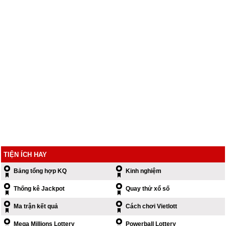
Mở thưởng ngày 10/07/2026
Mở thưởng ngày 08/07/2026
(Thứ 6)
(Thứ 4)
Kết quả Xổ số Mega kỳ 1518:
Kết quả Xổ số Mega kỳ 1517:
Mở thưởng ngày 05/07/2026
Mở thưởng ngày 03/07/2026
(Chủ nhật)
(Thứ 6)
TIỆN ÍCH HAY
Bảng tổng hợp KQ
Kinh nghiệm
Kết quả Xổ số Mega kỳ 1516:
Kết quả Xổ số Mega kỳ 1515:
Thống kê Jackpot
Quay thử xổ số
Mở thưởng ngày 01/07/2026
Mở thưởng ngày 28/06/2026
(Thứ 4)
(Chủ nhật)
Ma trận kết quả
Cách chơi Vietlott
Mega Millions Lottery
Powerball Lottery