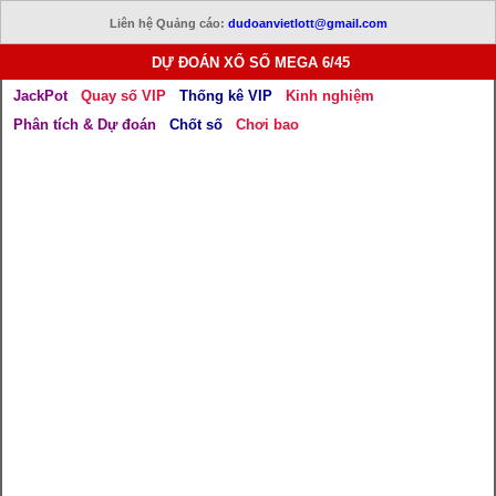
Liên hệ Quảng cáo:
dudoanvietlott@gmail.com
DỰ ĐOÁN XỔ SỐ MEGA 6/45
JackPot
Quay số VIP
Thống kê VIP
Kinh nghiệm
Phân tích & Dự đoán
Chốt số
Chơi bao