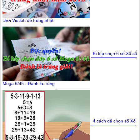
chơi Vietlott dễ trúng nhất
Kết quả Xổ số Mega kỳ 1490:
Kết quả Xổ số Mega kỳ 1489:
Mở thưởng ngày 01/05/2026
Mở thưởng ngày 28/04/2026
(Thứ 6)
(Thứ 4)
Bí kíp chọn 6 số Xổ số
Mega 6/45 - Đánh là trúng
Kết quả Xổ số Mega kỳ 1488:
Kết quả Xổ số Mega kỳ 1487:
Mở thưởng ngày 26/04/2026
Mở thưởng ngày 24/04/2026
(Chủ nhật)
(Thứ 6)
4 cách để chọn số Xổ