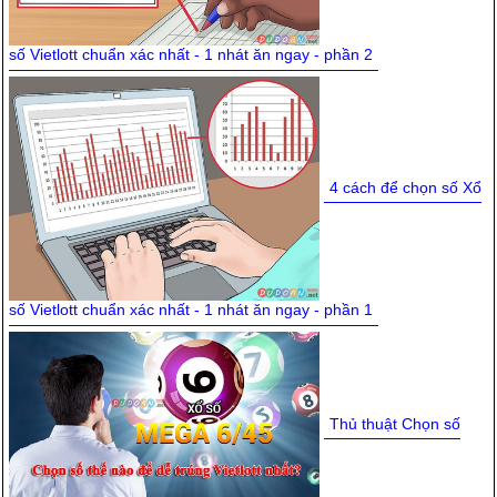
Kết quả Xổ số Mega kỳ 1486:
Kết quả Xổ số Mega kỳ 1485:
Mở thưởng ngày 22/04/2026
Mở thưởng ngày 19/04/2026
số Vietlott chuẩn xác nhất - 1 nhát ăn ngay - phần 2
(Thứ 4)
(Chủ nhật)
4 cách để chọn số Xổ
Kết quả Xổ số Mega kỳ 1484:
Kết quả Xổ số Mega kỳ 1483:
Mở thưởng ngày 17/04/2026
Mở thưởng ngày 15/04/2026
(Thứ 6)
(Thứ 4)
số Vietlott chuẩn xác nhất - 1 nhát ăn ngay - phần 1
Thủ thuật Chọn số
Kết quả Xổ số Mega kỳ 1482:
Kết quả Xổ số Mega kỳ 1481:
Mở thưởng ngày 12/04/2026
Mở thưởng ngày 10/04/2026
(Chủ nhật)
(Thứ 6)