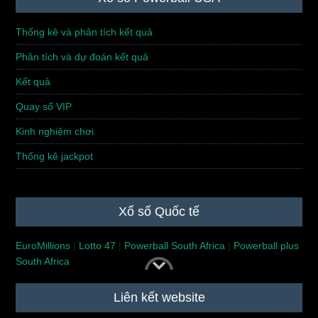
Thống kê và phân tích kết quả
Kết quả Xổ số Mega kỳ 1476:
Kết quả Xổ số Mega kỳ 1475:
Mở thưởng ngày 29/03/2026
Mở thưởng ngày 27/03/2026
Phân tích và dự đoán kết quả
(Chủ nhật)
(Thứ 6)
Kết quả
Quay số VIP
Kinh nghiệm chơi
Thống kê jackpot
Kết quả Xổ số Mega kỳ 1474:
Kết quả Xổ số Mega kỳ 1473:
Mở thưởng ngày 25/03/2026
Mở thưởng ngày 22/03/2026
(Thứ 4)
(Chủ nhật)
Xổ số Quốc tế
EuroMillions
|
Lotto 47
|
Powerball South Africa
|
Powerball plus
South Africa
Liên kết website
Kết quả Xổ số Mega kỳ 1472:
Kết quả Xổ số Mega kỳ 1471: