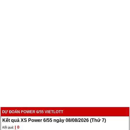
Kết quả Xổ số Mega kỳ 1504:
Kết quả Xổ số Mega kỳ 1503:
Mở thưởng ngày 03/06/2026
Mở thưởng ngày 31/05/2026
(Thứ 4)
(Chủ nhật)
Kết quả Xổ số Mega kỳ 1502:
Kết quả Xổ số Mega kỳ 1501:
Mở thưởng ngày 29/05/2026
Mở thưởng ngày 27/05/2026
(Thứ 6)
(Thứ 3)
DỰ ĐOÁN POWER 6/55 VIETLOTT
Kết quả XS Power 6/55 ngày 08/08/2026 (Thứ 7)
| 0
Kết quả: