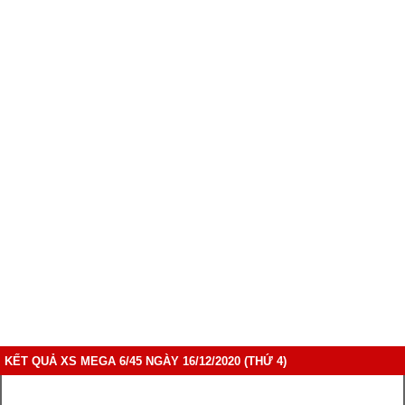
KẾT QUẢ XS MEGA 6/45 NGÀY 16/12/2020 (THỨ 4)