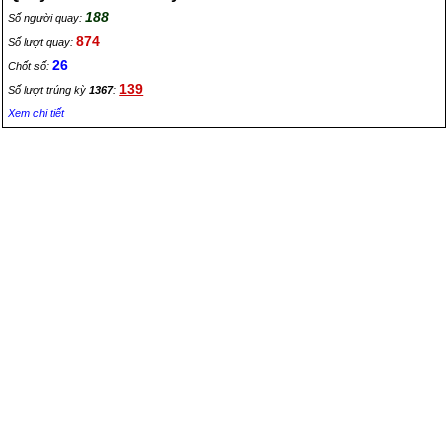
188
Số người quay:
874
Số lượt quay:
Kết quả Xổ số Mega kỳ 1523:
Kết quả Xổ số Mega kỳ 1522:
26
Chốt số:
Mở thưởng ngày 17/07/2026
Mở thưởng ngày 15/07/2026
139
Số lượt trúng kỳ
1367
:
(Thứ 6)
(Thứ 4)
Xem chi tiết
Kết quả Xổ số Mega kỳ 1521:
Kết quả Xổ số Mega kỳ 1520:
Mở thưởng ngày 12/07/2026
Mở thưởng ngày 10/07/2026
(Chủ nhật)
(Thứ 6)
Kết quả Xổ số Mega kỳ 1519:
Kết quả Xổ số Mega kỳ 1518: