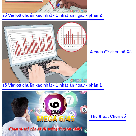
Kết quả Xổ số Mega kỳ 1485:
Kết quả Xổ số Mega kỳ 1484:
Mở thưởng ngày 19/04/2026
Mở thưởng ngày 17/04/2026
số Vietlott chuẩn xác nhất - 1 nhát ăn ngay - phần 2
(Chủ nhật)
(Thứ 6)
4 cách để chọn số Xổ
Kết quả Xổ số Mega kỳ 1483:
Kết quả Xổ số Mega kỳ 1482:
Mở thưởng ngày 15/04/2026
Mở thưởng ngày 12/04/2026
(Thứ 4)
(Chủ nhật)
số Vietlott chuẩn xác nhất - 1 nhát ăn ngay - phần 1
Thủ thuật Chọn số
Kết quả Xổ số Mega kỳ 1481:
Kết quả Xổ số Mega kỳ 1480:
Mở thưởng ngày 10/04/2026
Mở thưởng ngày 08/04/2026
(Thứ 6)
(Thứ 4)