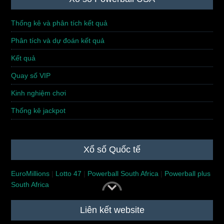
Thống kê và phân tích kết quả
Kết quả Xổ số Mega kỳ 1475:
Kết quả Xổ số Mega kỳ 1474:
Mở thưởng ngày 27/03/2026
Mở thưởng ngày 25/03/2026
Phân tích và dự đoán kết quả
(Thứ 6)
(Thứ 4)
Kết quả
Quay số VIP
Kinh nghiệm chơi
Thống kê jackpot
Kết quả Xổ số Mega kỳ 1473:
Kết quả Xổ số Mega kỳ 1472:
Mở thưởng ngày 22/03/2026
Mở thưởng ngày 20/03/2026
(Chủ nhật)
(Thứ 6)
Xổ số Quốc tế
EuroMillions
|
Lotto 47
|
Powerball South Africa
|
Powerball plus
South Africa
Liên kết website
Kết quả Xổ số Mega kỳ 1471:
Kết quả Xổ số Mega kỳ 1470: