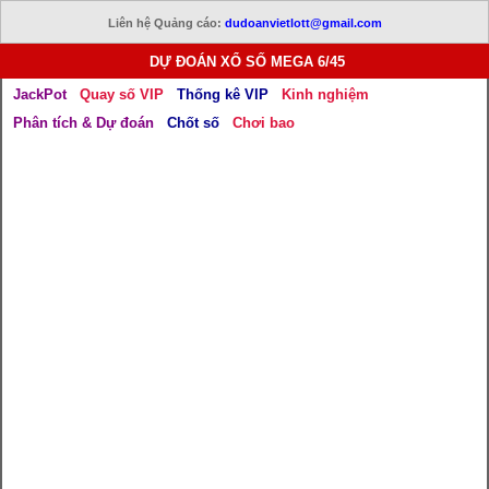
Liên hệ Quảng cáo:
dudoanvietlott@gmail.com
DỰ ĐOÁN XỔ SỐ MEGA 6/45
JackPot
Quay số VIP
Thống kê VIP
Kinh nghiệm
Phân tích & Dự đoán
Chốt số
Chơi bao