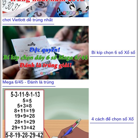
chơi Vietlott dễ trúng nhất
Kết quả Xổ số Mega kỳ 1490:
Kết quả Xổ số Mega kỳ 1489:
Mở thưởng ngày 01/05/2026
Mở thưởng ngày 28/04/2026
(Thứ 6)
(Thứ 4)
Bí kíp chọn 6 số Xổ số
Mega 6/45 - Đánh là trúng
Kết quả Xổ số Mega kỳ 1488:
Kết quả Xổ số Mega kỳ 1487:
Mở thưởng ngày 26/04/2026
Mở thưởng ngày 24/04/2026
(Chủ nhật)
(Thứ 6)
4 cách để chọn số Xổ