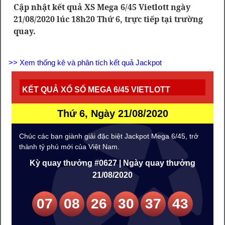
Cập nhật kết quả XS Mega 6/45 Vietlott ngày
21/08/2020
lúc
18h20
Thứ 6, trực tiếp tại trường
quay.
>> Xem thống kê và phân tích kết quả Jackpot
KẾT QUẢ XỔ SỐ MEGA 6/45 VIETLOTT
Thứ 6, Ngày 21/08/2020
Chúc các bạn giành giải đặc biệt Jackpot Mega 6/45, trở
thành tỷ phú mới của Việt Nam.
Kỳ quay thưởng #0627 | Ngày quay thưởng
21/08/2020
07
08
26
30
37
43