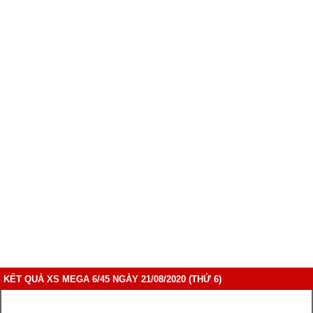
KẾT QUẢ XS MEGA 6/45 NGÀY 21/08/2020 (THỨ 6)