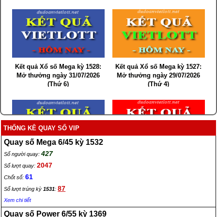
Kết quả Xổ số Mega kỳ 1528:
Kết quả Xổ số Mega kỳ 1527:
Mở thưởng ngày 31/07/2026
Mở thưởng ngày 29/07/2026
(Thứ 6)
(Thứ 4)
THỐNG KÊ QUAY SỐ VIP
Quay số Mega 6/45 kỳ 1532
427
Số người quay:
Kết quả Xổ số Mega kỳ 1526:
Kết quả Xổ số Mega kỳ 1525:
2047
Mở thưởng ngày 24/07/2026
Mở thưởng ngày 22/07/2026
Số lượt quay:
(Thứ 6)
(Thứ 4)
61
Chốt số:
87
Số lượt trúng kỳ
1531
:
Xem chi tiết
Quay số Power 6/55 kỳ 1369