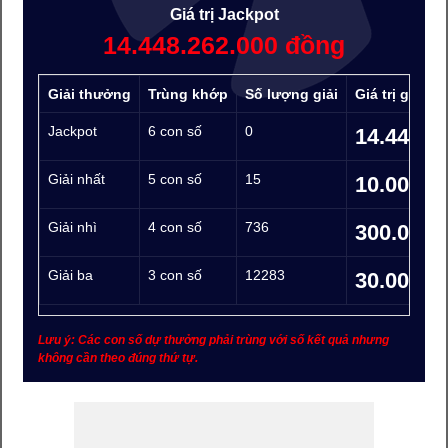
Giá trị Jackpot
14.448.262.000 đồng
Giải thưởng
Trùng khớp
Số lượng giải
Giá trị giải (
Jackpot
6 con số
0
14.448.2
Giải nhất
5 con số
15
10.000.0
Giải nhì
4 con số
736
300.000
Giải ba
3 con số
12283
30.000
Lưu ý: Các con số dự thưởng phải trùng với số kết quả nhưng
không cần theo đúng thứ tự.