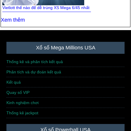
Vietlott thế nào để dễ trúng XS Mega 6/45 nhất
Xem thêm
Kết quả Xổ số Mega kỳ 1480:
Kết quả Xổ số Mega kỳ 1479:
Footer
Mở thưởng ngày 08/04/2026
Mở thưởng ngày 05/04/2026
Xổ số Mega Millions USA
(Thứ 4)
(Chủ nhật)
Thống kê và phân tích kết quả
Phân tích và dự đoán kết quả
Kết quả
Quay số VIP
Kết quả Xổ số Mega kỳ 1478:
Kết quả Xổ số Mega kỳ 1477:
Mở thưởng ngày 03/04/2026
Mở thưởng ngày 01/04/2026
Kinh nghiệm chơi
(Thứ 6)
(Thứ 4)
Thống kê jackpot
Xổ số Powerball USA