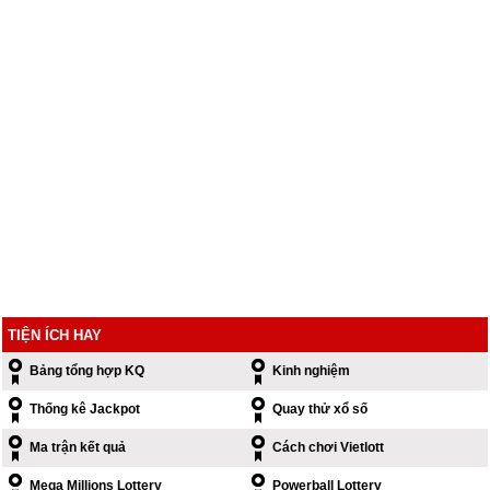
Mở thưởng ngày 10/07/2026
Mở thưởng ngày 08/07/2026
(Thứ 6)
(Thứ 4)
Kết quả Xổ số Mega kỳ 1518:
Kết quả Xổ số Mega kỳ 1517:
Mở thưởng ngày 05/07/2026
Mở thưởng ngày 03/07/2026
(Chủ nhật)
(Thứ 6)
TIỆN ÍCH HAY
Bảng tổng hợp KQ
Kinh nghiệm
Kết quả Xổ số Mega kỳ 1516:
Kết quả Xổ số Mega kỳ 1515:
Thống kê Jackpot
Quay thử xổ số
Mở thưởng ngày 01/07/2026
Mở thưởng ngày 28/06/2026
(Thứ 4)
(Chủ nhật)
Ma trận kết quả
Cách chơi Vietlott
Mega Millions Lottery
Powerball Lottery