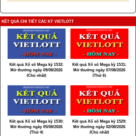
KẾT QUẢ CHI TIẾT CÁC KỲ VIETLOTT
Kết quả Xổ số Mega kỳ 1532:
Kết quả Xổ số Mega kỳ 1531:
Mở thưởng ngày 09/08/2026
Mở thưởng ngày 07/08/2026
(Chủ nhật)
(Thứ 6)
Kết quả Xổ số Mega kỳ 1530:
Kết quả Xổ số Mega kỳ 1529:
Mở thưởng ngày 05/08/2026
Mở thưởng ngày 02/08/2026
(Thứ 4)
(Chủ nhật)