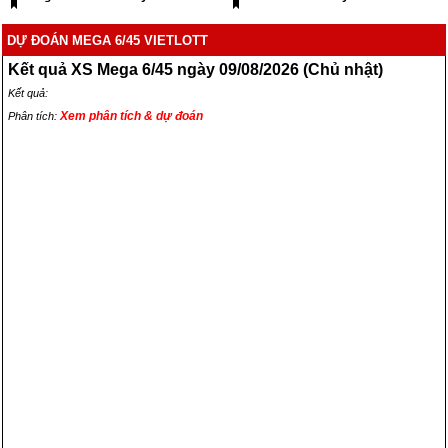
DỰ ĐOÁN MEGA 6/45 VIETLOTT
Kết quả XS Mega 6/45 ngày 09/08/2026 (Chủ nhật)
Kết quả:
Kết quả Xổ số Mega kỳ 1514:
Kết quả Xổ số Mega kỳ 1513:
Xem phân tích & dự đoán
Phân tích:
Mở thưởng ngày 26/06/2026
Mở thưởng ngày 24/06/2026
(Thứ 6)
(Thứ 4)
Kết quả Xổ số Mega kỳ 1512:
Kết quả Xổ số Mega kỳ 1511:
Mở thưởng ngày 21/06/2026
Mở thưởng ngày 19/06/2026
(Chủ nhật)
(Thứ 6)