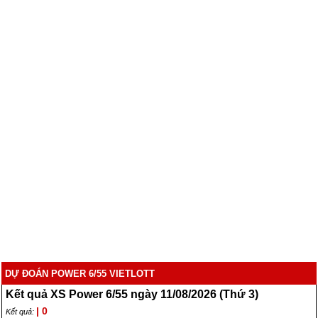
Kết quả Xổ số Mega kỳ 1504:
Kết quả Xổ số Mega kỳ 1503:
Mở thưởng ngày 03/06/2026
Mở thưởng ngày 31/05/2026
(Thứ 4)
(Chủ nhật)
Kết quả Xổ số Mega kỳ 1502:
Kết quả Xổ số Mega kỳ 1501:
Mở thưởng ngày 29/05/2026
Mở thưởng ngày 27/05/2026
(Thứ 6)
(Thứ 3)
DỰ ĐOÁN POWER 6/55 VIETLOTT
Kết quả XS Power 6/55 ngày 11/08/2026 (Thứ 3)
| 0
Kết quả: