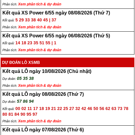
Xem phân tích & dự đoán
Phân tích:
Kết quả XS Power 6/55 ngày 08/08/2026 (Thứ 7)
Kết quả Xổ số Mega kỳ 1500:
Kết quả Xổ số Mega kỳ 1499:
5 29 33 38 40 45 | 37
Kết quả:
Mở thưởng ngày 24/05/2026
Mở thưởng ngày 22/05/2026
Xem phân tích & dự đoán
Phân tích:
(Chủ nhật)
(Thứ 6)
Kết quả XS Power 6/55 ngày 06/08/2026 (Thứ 5)
14 18 23 35 51 55 | 1
Kết quả:
Xem phân tích & dự đoán
Phân tích:
DỰ ĐOÁN LÔ XSMB
Kết quả LÔ ngày 10/08/2026 (Chủ nhật)
Kết quả Xổ số Mega kỳ 1498:
Kết quả Xổ số Mega kỳ 1497:
05 35 38
Dự đoán:
Mở thưởng ngày 20/05/2026
Mở thưởng ngày 17/05/2026
(Thứ 4)
(Chủ nhật)
Xem phân tích & dự đoán
Phân tích:
Kết quả LÔ ngày 08/08/2026 (Thứ 7)
57 86 94
Dự đoán:
00 02 11 17 18 19 21 22 25 27 32 42 46 50 56 62 63 73 78
Kết quả:
80 81 84 90 95 97
Xem phân tích & dự đoán
Phân tích:
Kết quả LÔ ngày 07/08/2026 (Thứ 6)
Kết quả Xổ số Mega kỳ 1496:
Kết quả Xổ số Mega kỳ 1495: