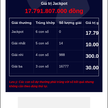
Giá trị Jackpot
17.791.807.000 đồng
Giải thưởng
Trùng khớp
Số lượng giải
Giá trị giải (
Jackpot
6 con số
0
17.791.8
Giải nhất
5 con số
14
10.000.0
Giải nhì
4 con số
988
300.000
Giải ba
3 con số
16777
30.000
Lưu ý: Các con số dự thưởng phải trùng với số kết quả nhưng
không cần theo đúng thứ tự.