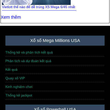
Vietlott thế nào để dễ trúng XS Mega 6/45 nhất
Xem thêm
Kết quả Xổ số Mega kỳ 1479:
Kết quả Xổ số Mega kỳ 1478:
Mở thưởng ngày 05/04/2026
Mở thưởng ngày 03/04/2026
Footer
Xổ số Mega Millions USA
(Chủ nhật)
(Thứ 6)
Thống kê và phân tích kết quả
Phân tích và dự đoán kết quả
Kết quả
Quay số VIP
Kết quả Xổ số Mega kỳ 1477:
Kết quả Xổ số Mega kỳ 1476:
Mở thưởng ngày 01/04/2026
Mở thưởng ngày 29/03/2026
Kinh nghiệm chơi
(Thứ 4)
(Chủ nhật)
Thống kê jackpot
Xổ số Powerball USA