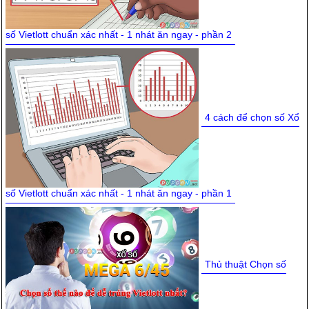
Kết quả Xổ số Mega kỳ 1485:
Kết quả Xổ số Mega kỳ 1484:
Mở thưởng ngày 19/04/2026
Mở thưởng ngày 17/04/2026
số Vietlott chuẩn xác nhất - 1 nhát ăn ngay - phần 2
(Chủ nhật)
(Thứ 6)
4 cách để chọn số Xổ
Kết quả Xổ số Mega kỳ 1483:
Kết quả Xổ số Mega kỳ 1482:
Mở thưởng ngày 15/04/2026
Mở thưởng ngày 12/04/2026
(Thứ 4)
(Chủ nhật)
số Vietlott chuẩn xác nhất - 1 nhát ăn ngay - phần 1
Thủ thuật Chọn số
Kết quả Xổ số Mega kỳ 1481:
Kết quả Xổ số Mega kỳ 1480:
Mở thưởng ngày 10/04/2026
Mở thưởng ngày 08/04/2026
(Thứ 6)
(Thứ 4)