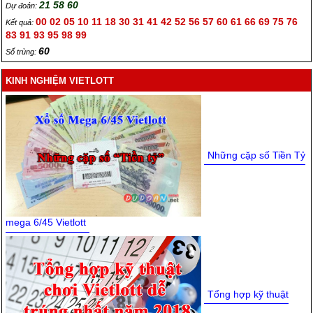
Mở thưởng ngày 13/05/2026
Mở thưởng ngày 10/05/2026
21 58 60
Dự đoán:
(Thứ 4)
(Chủ nhật)
00 02 05 10 11 18 30 31 41 42 52 56 57 60 61 66 69 75 76
Kết quả:
83 91 93 95 98 99
60
Số trùng:
KINH NGHIỆM VIETLOTT
Kết quả Xổ số Mega kỳ 1493:
Kết quả Xổ số Mega kỳ 1492:
Mở thưởng ngày 08/06/2026
Mở thưởng ngày 06/05/2026
(Thứ 6)
(Thứ 4)
Những cặp số Tiền Tỷ
mega 6/45 Vietlott
Kết quả Xổ số Mega kỳ 1491:
Kết quả Xổ số Mega kỳ 1490:
Mở thưởng ngày 03/05/2026
Mở thưởng ngày 01/05/2026
(Chủ nhật)
(Thứ 6)
Tổng hợp kỹ thuật