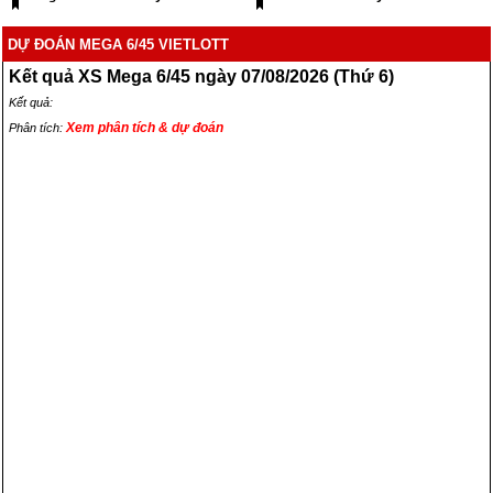
DỰ ĐOÁN MEGA 6/45 VIETLOTT
Kết quả XS Mega 6/45 ngày 07/08/2026 (Thứ 6)
Kết quả:
Kết quả Xổ số Mega kỳ 1513:
Kết quả Xổ số Mega kỳ 1512:
Xem phân tích & dự đoán
Phân tích:
Mở thưởng ngày 24/06/2026
Mở thưởng ngày 21/06/2026
(Thứ 4)
(Chủ nhật)
Kết quả Xổ số Mega kỳ 1511:
Kết quả Xổ số Mega kỳ 1510:
Mở thưởng ngày 19/06/2026
Mở thưởng ngày 18/06/2026
(Thứ 6)
(Thứ 4)