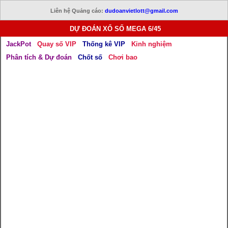
Liên hệ Quảng cáo:
dudoanvietlott@gmail.com
DỰ ĐOÁN XỔ SỐ MEGA 6/45
JackPot
Quay số VIP
Thống kê VIP
Kinh nghiệm
Phân tích & Dự đoán
Chốt số
Chơi bao