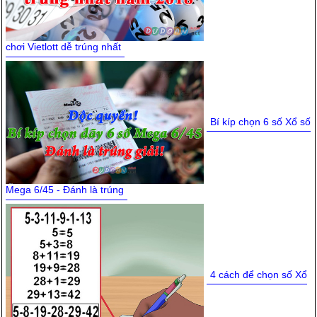
chơi Vietlott dễ trúng nhất
Kết quả Xổ số Mega kỳ 1489:
Kết quả Xổ số Mega kỳ 1488:
Mở thưởng ngày 28/04/2026
Mở thưởng ngày 26/04/2026
(Thứ 4)
(Chủ nhật)
Bí kíp chọn 6 số Xổ số
Mega 6/45 - Đánh là trúng
Kết quả Xổ số Mega kỳ 1487:
Kết quả Xổ số Mega kỳ 1486:
Mở thưởng ngày 24/04/2026
Mở thưởng ngày 22/04/2026
(Thứ 6)
(Thứ 4)
4 cách để chọn số Xổ