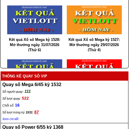
Kết quả Xổ số Mega kỳ 1528:
Kết quả Xổ số Mega kỳ 1527:
Mở thưởng ngày 31/07/2026
Mở thưởng ngày 29/07/2026
(Thứ 6)
(Thứ 4)
THỐNG KÊ QUAY SỐ VIP
Quay số Mega 6/45 kỳ 1532
111
Số người quay:
Kết quả Xổ số Mega kỳ 1526:
Kết quả Xổ số Mega kỳ 1525:
522
Mở thưởng ngày 24/07/2026
Mở thưởng ngày 22/07/2026
Số lượt quay:
(Thứ 6)
(Thứ 4)
16
Chốt số:
87
Số lượt trúng kỳ
1531
:
Xem chi tiết
Quay số Power 6/55 kỳ 1368