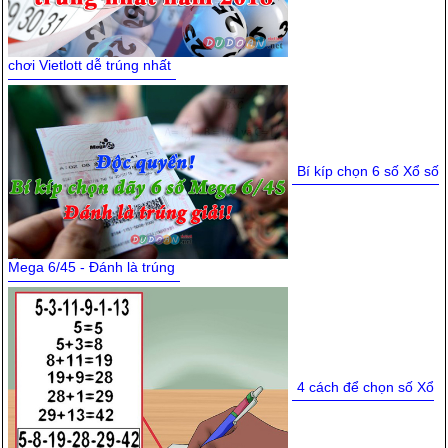
chơi Vietlott dễ trúng nhất
Kết quả Xổ số Mega kỳ 1490:
Kết quả Xổ số Mega kỳ 1489:
Mở thưởng ngày 01/05/2026
Mở thưởng ngày 28/04/2026
(Thứ 6)
(Thứ 4)
Bí kíp chọn 6 số Xổ số
Mega 6/45 - Đánh là trúng
Kết quả Xổ số Mega kỳ 1488:
Kết quả Xổ số Mega kỳ 1487:
Mở thưởng ngày 26/04/2026
Mở thưởng ngày 24/04/2026
(Chủ nhật)
(Thứ 6)
4 cách để chọn số Xổ