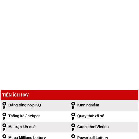
Mở thưởng ngày 10/07/2026
Mở thưởng ngày 08/07/2026
(Thứ 6)
(Thứ 4)
Kết quả Xổ số Mega kỳ 1518:
Kết quả Xổ số Mega kỳ 1517:
Mở thưởng ngày 05/07/2026
Mở thưởng ngày 03/07/2026
(Chủ nhật)
(Thứ 6)
TIỆN ÍCH HAY
Bảng tổng hợp KQ
Kinh nghiệm
Kết quả Xổ số Mega kỳ 1516:
Kết quả Xổ số Mega kỳ 1515:
Thống kê Jackpot
Quay thử xổ số
Mở thưởng ngày 01/07/2026
Mở thưởng ngày 28/06/2026
(Thứ 4)
(Chủ nhật)
Ma trận kết quả
Cách chơi Vietlott
Mega Millions Lottery
Powerball Lottery