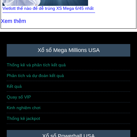
Vietlott thế nào để dễ trúng XS Mega 6/45 nhất
Xem thêm
Kết quả Xổ số Mega kỳ 1480:
Kết quả Xổ số Mega kỳ 1479:
Footer
Mở thưởng ngày 08/04/2026
Mở thưởng ngày 05/04/2026
Xổ số Mega Millions USA
(Thứ 4)
(Chủ nhật)
Thống kê và phân tích kết quả
Phân tích và dự đoán kết quả
Kết quả
Quay số VIP
Kết quả Xổ số Mega kỳ 1478:
Kết quả Xổ số Mega kỳ 1477:
Mở thưởng ngày 03/04/2026
Mở thưởng ngày 01/04/2026
Kinh nghiệm chơi
(Thứ 6)
(Thứ 4)
Thống kê jackpot
Xổ số Powerball USA