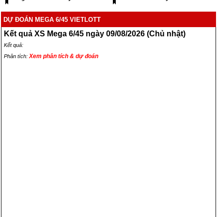
DỰ ĐOÁN MEGA 6/45 VIETLOTT
Kết quả XS Mega 6/45 ngày 09/08/2026 (Chủ nhật)
Kết quả:
Kết quả Xổ số Mega kỳ 1514:
Kết quả Xổ số Mega kỳ 1513:
Xem phân tích & dự đoán
Phân tích:
Mở thưởng ngày 26/06/2026
Mở thưởng ngày 24/06/2026
(Thứ 6)
(Thứ 4)
Kết quả Xổ số Mega kỳ 1512:
Kết quả Xổ số Mega kỳ 1511:
Mở thưởng ngày 21/06/2026
Mở thưởng ngày 19/06/2026
(Chủ nhật)
(Thứ 6)