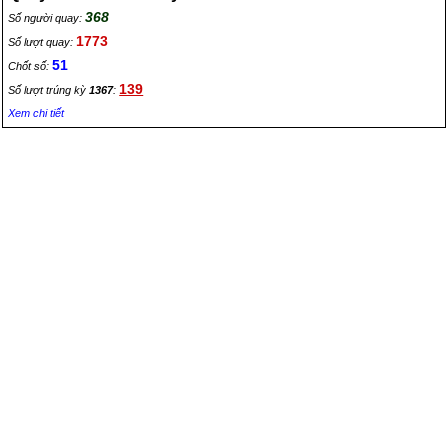
368
Số người quay:
1773
Số lượt quay:
Kết quả Xổ số Mega kỳ 1524:
Kết quả Xổ số Mega kỳ 1523:
51
Chốt số:
Mở thưởng ngày 19/07/2026
Mở thưởng ngày 17/07/2026
139
Số lượt trúng kỳ
1367
:
(Chủ nhật)
(Thứ 6)
Xem chi tiết
Kết quả Xổ số Mega kỳ 1522:
Kết quả Xổ số Mega kỳ 1521:
Mở thưởng ngày 15/07/2026
Mở thưởng ngày 12/07/2026
(Thứ 4)
(Chủ nhật)
Kết quả Xổ số Mega kỳ 1520:
Kết quả Xổ số Mega kỳ 1519: