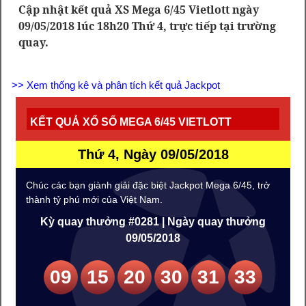
Cập nhật kết quả XS Mega 6/45 Vietlott ngày
09/05/2018
lúc
18h20
Thứ 4, trực tiếp tại trường
quay.
>> Xem thống kê và phân tích kết quả Jackpot
KẾT QUẢ XỔ SỐ MEGA 6/45 VIETLOTT
Thứ 4, Ngày 09/05/2018
Chúc các bạn giành giải đặc biệt Jackpot Mega 6/45, trở
thành tỷ phú mới của Việt Nam.
Kỳ quay thưởng #0281 | Ngày quay thưởng
09/05/2018
09
15
20
30
31
33