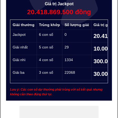
Giá trị Jackpot
20.418.869.500 đồng
Giải thưởng
Trùng khớp
Số lượng giải
Giá trị giải (
Jackpot
6 con số
0
20.418.8
Giải nhất
5 con số
29
10.000.0
Giải nhì
4 con số
1334
300.000
Giải ba
3 con số
22068
30.000
Lưu ý: Các con số dự thưởng phải trùng với số kết quả nhưng
không cần theo đúng thứ tự.