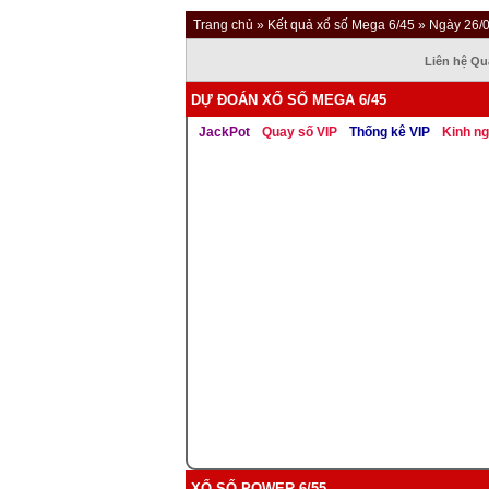
Trang chủ
»
Kết quả xổ số Mega 6/45
»
Ngày 26/0
Liên hệ Qu
DỰ ĐOÁN XỔ SỐ MEGA 6/45
JackPot
Quay số VIP
Thống kê VIP
Kinh n
XỔ SỐ POWER 6/55