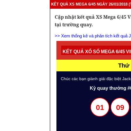
KẾT QUẢ XS MEGA 6/45 NGÀY 26/01/2018 (
Cập nhật kết quả XS Mega 6/45 Vi
tại trường quay.
>> Xem thống kê và phân tích kết quả 
KẾT QUẢ XỔ SỐ MEGA 6/45 V
Thứ 
Chúc các bạn giành giải đặc biệt Jac
Kỳ quay thưởng #0
01
09