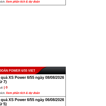
Xem phân tích & dự đoán
tích:
ĐOÁN POWER 6/55 VIETLOTT
 quả XS Power 6/55 ngày 08/08/2026
ứ 7)
| 0
uả:
Xem phân tích & dự đoán
tích:
 quả XS Power 6/55 ngày 06/08/2026
ứ 5)