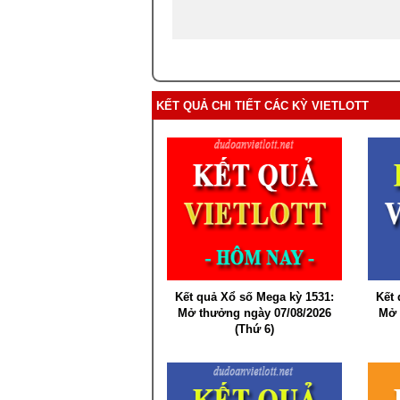
KẾT QUẢ CHI TIẾT CÁC KỲ VIETLOTT
Kết quả Xổ số Mega kỳ 1531:
Kết 
Mở thưởng ngày 07/08/2026
Mở 
(Thứ 6)