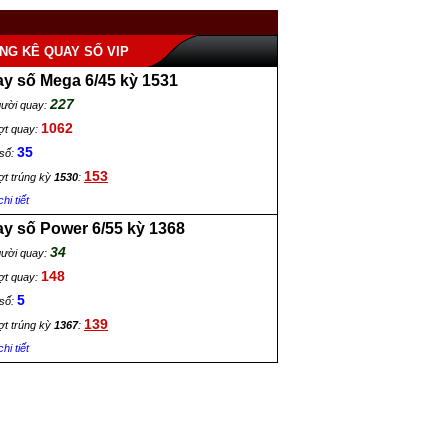
NG KÊ QUAY SỐ VIP
y số Mega 6/45 kỳ 1531
227
gười quay:
1062
ợt quay:
35
 số:
153
ợt trúng kỳ
1530
:
hi tiết
y số Power 6/55 kỳ 1368
34
gười quay:
148
ợt quay:
5
 số:
139
ợt trúng kỳ
1367
:
hi tiết