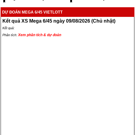
DỰ ĐOÁN MEGA 6/45 VIETLOTT
Kết quả XS Mega 6/45 ngày 09/08/2026 (Chủ nhật)
Kết quả:
Kết quả Xổ số Mega kỳ 1514:
Kết quả Xổ số Mega kỳ 1513:
Xem phân tích & dự đoán
Phân tích:
Mở thưởng ngày 26/06/2026
Mở thưởng ngày 24/06/2026
(Thứ 6)
(Thứ 4)
Kết quả Xổ số Mega kỳ 1512:
Kết quả Xổ số Mega kỳ 1511:
Mở thưởng ngày 21/06/2026
Mở thưởng ngày 19/06/2026
(Chủ nhật)
(Thứ 6)