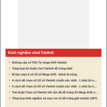
Kinh nghiệm chơi Vietlott
Những cặp số Tiền Tỷ mega 6/45 Vietlott
Tổng hợp kỹ thuật chơi Vietlott dễ trúng nhất
Bí kíp chọn 6 số Xổ số Mega 6/45 - Đánh là trúng
4 cách để chọn số Xổ số Vietlott chuẩn xác nhất - 1 nhát ăn ngay - phần 2
4 cách để chọn số Xổ số Vietlott chuẩn xác nhất - 1 nhát ăn ngay - phần 1
Thủ thuật Chọn số Vietlott thế nào để dễ trúng XS Mega 6/45 nhất
Tổng hợp kinh nghiệm và mẹo soi số để trúng giải vietlott 100%