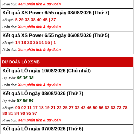
Xem phân tích & dự đoán
Phân tích:
Kết quả XS Power 6/55 ngày 08/08/2026 (Thứ 7)
Kết quả Xổ số Mega kỳ 1500:
Kết quả Xổ số Mega kỳ 1499:
5 29 33 38 40 45 | 37
Kết quả:
Mở thưởng ngày 24/05/2026
Mở thưởng ngày 22/05/2026
Xem phân tích & dự đoán
Phân tích:
(Chủ nhật)
(Thứ 6)
Kết quả XS Power 6/55 ngày 06/08/2026 (Thứ 5)
14 18 23 35 51 55 | 1
Kết quả:
Xem phân tích & dự đoán
Phân tích:
DỰ ĐOÁN LÔ XSMB
Kết quả LÔ ngày 10/08/2026 (Chủ nhật)
Kết quả Xổ số Mega kỳ 1498:
Kết quả Xổ số Mega kỳ 1497:
05 35 38
Dự đoán:
Mở thưởng ngày 20/05/2026
Mở thưởng ngày 17/05/2026
(Thứ 4)
(Chủ nhật)
Xem phân tích & dự đoán
Phân tích:
Kết quả LÔ ngày 08/08/2026 (Thứ 7)
57 86 94
Dự đoán:
00 02 11 17 18 19 21 22 25 27 32 42 46 50 56 62 63 73 78
Kết quả:
80 81 84 90 95 97
Xem phân tích & dự đoán
Phân tích:
Kết quả LÔ ngày 07/08/2026 (Thứ 6)
Kết quả Xổ số Mega kỳ 1496:
Kết quả Xổ số Mega kỳ 1495: