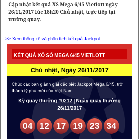
Cập nhật kết quả XS Mega 6/45 Vietlott ngày
26/11/2017
lúc
18h20
Chủ nhật, trực tiếp tại
trường quay.
>> Xem thống kê và phân tích kết quả Jackpot
KẾT QUẢ XỔ SỐ MEGA 6/45 VIETLOTT
Chủ nhật, Ngày 26/11/2017
Chúc các bạn giành giải đặc biệt Jackpot Mega 6/45, trở
thành tỷ phú mới của Việt Nam.
Kỳ quay thưởng #0212 | Ngày quay thưởng
26/11/2017
04
12
17
19
23
34