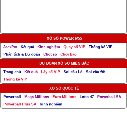
XỔ SỐ POWER 6/55
JackPot
Kết quả
Kinh nghiệm
Quay số VIP
Thống kê VIP
Phân tích & Dự đoán
Chốt số
Chơi bao
DỰ ĐOÁN XỔ SỐ MIỀN BẮC
Trang chủ
Kết quả
Lấy số VIP
Soi cầu Lô
Soi cầu Đề
Thống kê VIP
XỔ SỐ QUỐC TẾ
Powerball
Mega Millions
Euro Millions
Lotto 47
Powerball SA
Powerball Plus SA
Kinh nghiệm