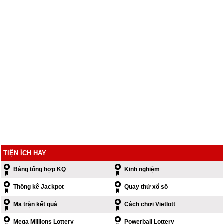
Mở thưởng ngày 10/07/2026
Mở thưởng ngày 08/07/2026
(Thứ 6)
(Thứ 4)
Kết quả Xổ số Mega kỳ 1518:
Kết quả Xổ số Mega kỳ 1517:
Mở thưởng ngày 05/07/2026
Mở thưởng ngày 03/07/2026
(Chủ nhật)
(Thứ 6)
TIỆN ÍCH HAY
Bảng tổng hợp KQ
Kinh nghiệm
Kết quả Xổ số Mega kỳ 1516:
Kết quả Xổ số Mega kỳ 1515:
Thống kê Jackpot
Quay thử xổ số
Mở thưởng ngày 01/07/2026
Mở thưởng ngày 28/06/2026
(Thứ 4)
(Chủ nhật)
Ma trận kết quả
Cách chơi Vietlott
Mega Millions Lottery
Powerball Lottery