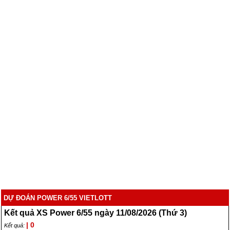
Kết quả Xổ số Mega kỳ 1504:
Kết quả Xổ số Mega kỳ 1503:
Mở thưởng ngày 03/06/2026
Mở thưởng ngày 31/05/2026
(Thứ 4)
(Chủ nhật)
Kết quả Xổ số Mega kỳ 1502:
Kết quả Xổ số Mega kỳ 1501:
Mở thưởng ngày 29/05/2026
Mở thưởng ngày 27/05/2026
(Thứ 6)
(Thứ 3)
DỰ ĐOÁN POWER 6/55 VIETLOTT
Kết quả XS Power 6/55 ngày 11/08/2026 (Thứ 3)
| 0
Kết quả: