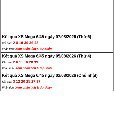
Kết quả Xổ số Mega kỳ 1510:
Kết quả Xổ số Mega kỳ 1509:
Mở thưởng ngày 18/06/2026
Mở thưởng ngày 14/06/2026
(Thứ 4)
(Chủ nhật)
Kết quả XS Mega 6/45 ngày 07/08/2026 (Thứ 6)
2 8 19 30 36 43
Kết quả:
Xem phân tích & dự đoán
Phân tích:
Kết quả Xổ số Mega kỳ 1508:
Kết quả Xổ số Mega kỳ 1507:
Kết quả XS Mega 6/45 ngày 05/08/2026 (Thứ 4)
Mở thưởng ngày 12/06/2026
Mở thưởng ngày 10/06/2026
2 6 11 16 28 39
Kết quả:
(Thứ 6)
(Thứ 4)
Xem phân tích & dự đoán
Phân tích:
Kết quả XS Mega 6/45 ngày 02/08/2026 (Chủ nhật)
3 12 20 25 27 37
Kết quả:
Xem phân tích & dự đoán
Phân tích:
Kết quả Xổ số Mega kỳ 1506:
Kết quả Xổ số Mega kỳ 1505:
Mở thưởng ngày 07/06/2026
Mở thưởng ngày 05/06/2026
(Chủ nhật)
(Thứ 6)