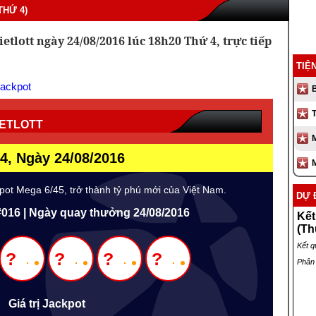
THỨ 4)
etlott ngày 24/08/2016
lúc
18h20
Thứ 4, trực tiếp
TIỆ
Jackpot
IETLOTT
M
4, Ngày 24/08/2016
M
kpot Mega 6/45, trở thành tỷ phú mới của Việt Nam.
DỰ 
016 | Ngày quay thưởng 24/08/2016
Kết
(Th
Kết q
?
?
?
?
Phân 
Giá trị Jackpot