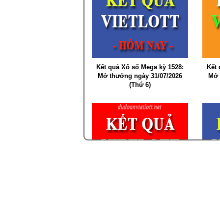
Kết quả Xổ số Mega kỳ 1528:
Kết 
Mở thưởng ngày 31/07/2026
Mở 
(Thứ 6)
Kết quả Xổ số Mega kỳ 1525:
Kết 
Mở thưởng ngày 22/07/2026
Mở 
(Thứ 4)