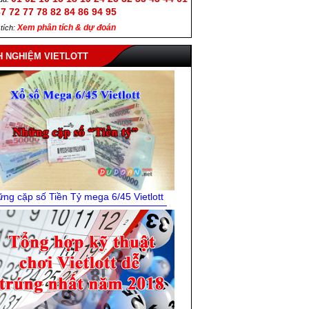
67 72 77 78 82 84 86 94 95
Xem phân tích & dự đoán
tích:
H NGHIỆM VIETLOTT
ng cặp số Tiền Tỷ mega 6/45 Vietlott