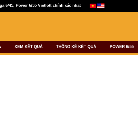
6/45, Power 6/55 Vietlott chính xác nhất
Ả
XEM KẾT QUẢ
THỐNG KÊ KẾT QUẢ
POWER 6/55