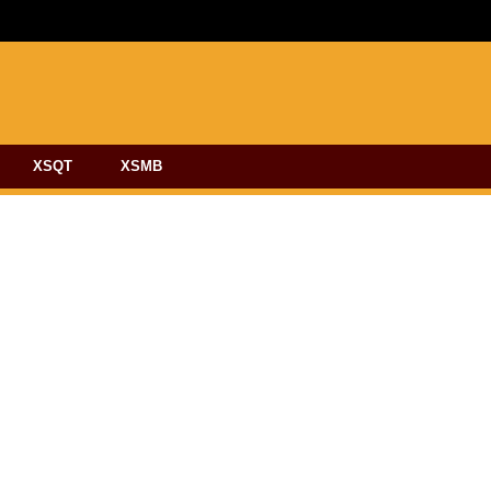
XSQT
XSMB