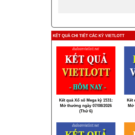
KẾT QUẢ CHI TIẾT CÁC KỲ VIETLOTT
Kết quả Xổ số Mega kỳ 1531:
Kết 
Mở thưởng ngày 07/08/2026
Mở 
(Thứ 6)