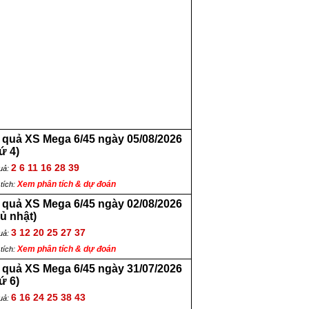
 quả XS Mega 6/45 ngày 05/08/2026
ứ 4)
2 6 11 16 28 39
uả:
Xem phân tích & dự đoán
tích:
 quả XS Mega 6/45 ngày 02/08/2026
ủ nhật)
3 12 20 25 27 37
uả:
Xem phân tích & dự đoán
tích:
 quả XS Mega 6/45 ngày 31/07/2026
ứ 6)
6 16 24 25 38 43
uả: