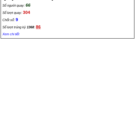
66
Số người quay:
304
Số lượt quay:
Kết quả Xổ số Mega kỳ 1524:
Kết quả Xổ số Mega kỳ 1523:
9
Chốt số:
Mở thưởng ngày 19/07/2026
Mở thưởng ngày 17/07/2026
86
Số lượt trúng kỳ
1368
:
(Chủ nhật)
(Thứ 6)
Xem chi tiết
Kết quả Xổ số Mega kỳ 1522:
Kết quả Xổ số Mega kỳ 1521:
Mở thưởng ngày 15/07/2026
Mở thưởng ngày 12/07/2026
(Thứ 4)
(Chủ nhật)
Kết quả Xổ số Mega kỳ 1520:
Kết quả Xổ số Mega kỳ 1519: