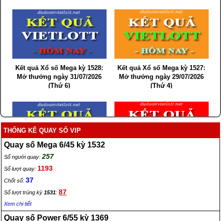
Kết quả Xổ số Mega kỳ 1528:
Kết quả Xổ số Mega kỳ 1527:
Mở thưởng ngày 31/07/2026
Mở thưởng ngày 29/07/2026
(Thứ 6)
(Thứ 4)
THỐNG KÊ QUAY SỐ VIP
Quay số Mega 6/45 kỳ 1532
257
Số người quay:
Kết quả Xổ số Mega kỳ 1526:
Kết quả Xổ số Mega kỳ 1525:
1193
Mở thưởng ngày 24/07/2026
Mở thưởng ngày 22/07/2026
Số lượt quay:
(Thứ 6)
(Thứ 4)
37
Chốt số:
87
Số lượt trúng kỳ
1531
:
Xem chi tiết
Quay số Power 6/55 kỳ 1369