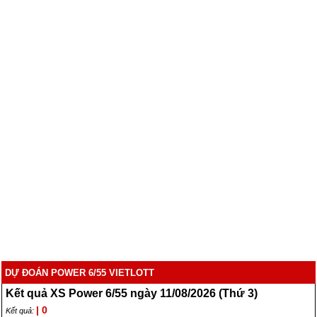
Kết quả Xổ số Mega kỳ 1504:
Kết quả Xổ số Mega kỳ 1503:
Mở thưởng ngày 03/06/2026
Mở thưởng ngày 31/05/2026
(Thứ 4)
(Chủ nhật)
Kết quả Xổ số Mega kỳ 1502:
Kết quả Xổ số Mega kỳ 1501:
Mở thưởng ngày 29/05/2026
Mở thưởng ngày 27/05/2026
(Thứ 6)
(Thứ 3)
DỰ ĐOÁN POWER 6/55 VIETLOTT
Kết quả XS Power 6/55 ngày 11/08/2026 (Thứ 3)
| 0
Kết quả: