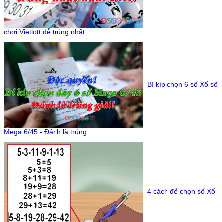
chơi Vietlott dễ trúng nhất
Kết quả Xổ số Mega kỳ 1490:
Kết quả Xổ số Mega kỳ 1489:
Mở thưởng ngày 01/05/2026
Mở thưởng ngày 28/04/2026
(Thứ 6)
(Thứ 4)
Bí kíp chọn 6 số Xổ số
Mega 6/45 - Đánh là trúng
Kết quả Xổ số Mega kỳ 1488:
Kết quả Xổ số Mega kỳ 1487:
Mở thưởng ngày 26/04/2026
Mở thưởng ngày 24/04/2026
(Chủ nhật)
(Thứ 6)
4 cách để chọn số Xổ