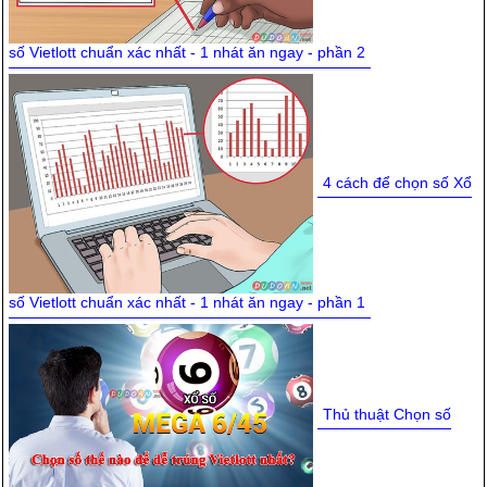
Kết quả Xổ số Mega kỳ 1486:
Kết quả Xổ số Mega kỳ 1485:
Mở thưởng ngày 22/04/2026
Mở thưởng ngày 19/04/2026
số Vietlott chuẩn xác nhất - 1 nhát ăn ngay - phần 2
(Thứ 4)
(Chủ nhật)
4 cách để chọn số Xổ
Kết quả Xổ số Mega kỳ 1484:
Kết quả Xổ số Mega kỳ 1483:
Mở thưởng ngày 17/04/2026
Mở thưởng ngày 15/04/2026
(Thứ 6)
(Thứ 4)
số Vietlott chuẩn xác nhất - 1 nhát ăn ngay - phần 1
Thủ thuật Chọn số
Kết quả Xổ số Mega kỳ 1482:
Kết quả Xổ số Mega kỳ 1481:
Mở thưởng ngày 12/04/2026
Mở thưởng ngày 10/04/2026
(Chủ nhật)
(Thứ 6)