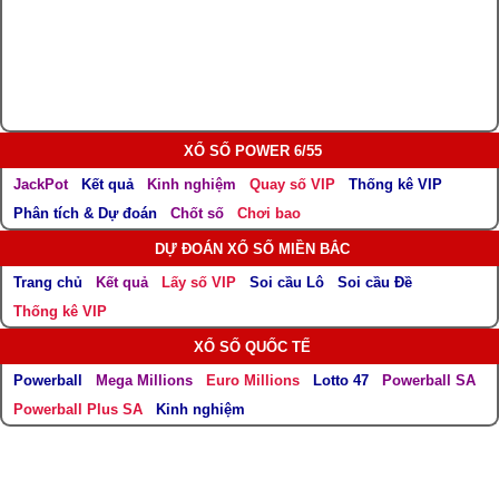
XỔ SỐ POWER 6/55
JackPot
Kết quả
Kinh nghiệm
Quay số VIP
Thống kê VIP
Phân tích & Dự đoán
Chốt số
Chơi bao
DỰ ĐOÁN XỔ SỐ MIỀN BẮC
Trang chủ
Kết quả
Lấy số VIP
Soi cầu Lô
Soi cầu Đề
Thống kê VIP
XỔ SỐ QUỐC TẾ
Powerball
Mega Millions
Euro Millions
Lotto 47
Powerball SA
Powerball Plus SA
Kinh nghiệm