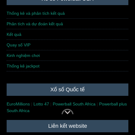
Thống kê và phân tích kết quả
Kết quả Xổ số Mega kỳ 1476:
Kết quả Xổ số Mega kỳ 1475:
Mở thưởng ngày 29/03/2026
Mở thưởng ngày 27/03/2026
Phân tích và dự đoán kết quả
(Chủ nhật)
(Thứ 6)
Kết quả
Quay số VIP
Kinh nghiệm chơi
Thống kê jackpot
Kết quả Xổ số Mega kỳ 1474:
Kết quả Xổ số Mega kỳ 1473:
Mở thưởng ngày 25/03/2026
Mở thưởng ngày 22/03/2026
(Thứ 4)
(Chủ nhật)
Xổ số Quốc tế
EuroMillions
|
Lotto 47
|
Powerball South Africa
|
Powerball plus
South Africa
Liên kết website
Kết quả Xổ số Mega kỳ 1472:
Kết quả Xổ số Mega kỳ 1471: