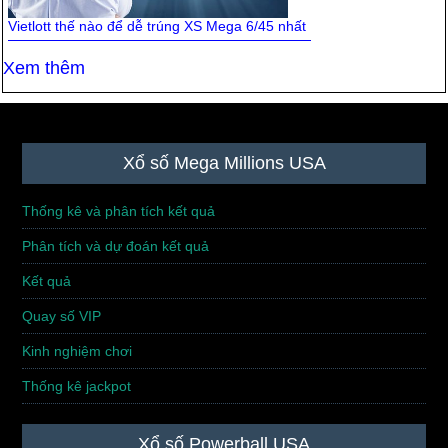
Vietlott thế nào để dễ trúng XS Mega 6/45 nhất
Xem thêm
Kết quả Xổ số Mega kỳ 1480:
Kết quả Xổ số Mega kỳ 1479:
Footer
Mở thưởng ngày 08/04/2026
Mở thưởng ngày 05/04/2026
Xổ số Mega Millions USA
(Thứ 4)
(Chủ nhật)
Thống kê và phân tích kết quả
Phân tích và dự đoán kết quả
Kết quả
Quay số VIP
Kết quả Xổ số Mega kỳ 1478:
Kết quả Xổ số Mega kỳ 1477:
Mở thưởng ngày 03/04/2026
Mở thưởng ngày 01/04/2026
Kinh nghiệm chơi
(Thứ 6)
(Thứ 4)
Thống kê jackpot
Xổ số Powerball USA