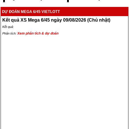
DỰ ĐOÁN MEGA 6/45 VIETLOTT
Kết quả XS Mega 6/45 ngày 09/08/2026 (Chủ nhật)
Kết quả:
Kết quả Xổ số Mega kỳ 1514:
Kết quả Xổ số Mega kỳ 1513:
Xem phân tích & dự đoán
Phân tích:
Mở thưởng ngày 26/06/2026
Mở thưởng ngày 24/06/2026
(Thứ 6)
(Thứ 4)
Kết quả Xổ số Mega kỳ 1512:
Kết quả Xổ số Mega kỳ 1511:
Mở thưởng ngày 21/06/2026
Mở thưởng ngày 19/06/2026
(Chủ nhật)
(Thứ 6)