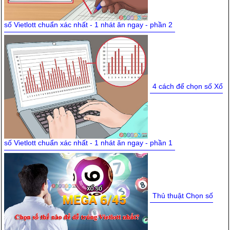
Kết quả Xổ số Mega kỳ 1486:
Kết quả Xổ số Mega kỳ 1485:
Mở thưởng ngày 22/04/2026
Mở thưởng ngày 19/04/2026
số Vietlott chuẩn xác nhất - 1 nhát ăn ngay - phần 2
(Thứ 4)
(Chủ nhật)
4 cách để chọn số Xổ
Kết quả Xổ số Mega kỳ 1484:
Kết quả Xổ số Mega kỳ 1483:
Mở thưởng ngày 17/04/2026
Mở thưởng ngày 15/04/2026
(Thứ 6)
(Thứ 4)
số Vietlott chuẩn xác nhất - 1 nhát ăn ngay - phần 1
Thủ thuật Chọn số
Kết quả Xổ số Mega kỳ 1482:
Kết quả Xổ số Mega kỳ 1481:
Mở thưởng ngày 12/04/2026
Mở thưởng ngày 10/04/2026
(Chủ nhật)
(Thứ 6)