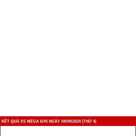
KẾT QUẢ XS MEGA 6/45 NGÀY 04/09/2024 (THỨ 4)