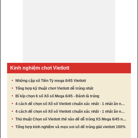
Kinh nghiệm chơi Vietlott
Những cặp số Tiền Tỷ mega 6/45 Vietlott
Tổng hợp kỹ thuật chơi Vietlott dễ trúng nhất
Bí kíp chọn 6 số Xổ số Mega 6/45 - Đánh là trúng
4 cách để chọn số Xổ số Vietlott chuẩn xác nhất - 1 nhát ăn ngay - phần 2
4 cách để chọn số Xổ số Vietlott chuẩn xác nhất - 1 nhát ăn ngay - phần 1
Thủ thuật Chọn số Vietlott thế nào để dễ trúng XS Mega 6/45 nhất
Tổng hợp kinh nghiệm và mẹo soi số để trúng giải vietlott 100%