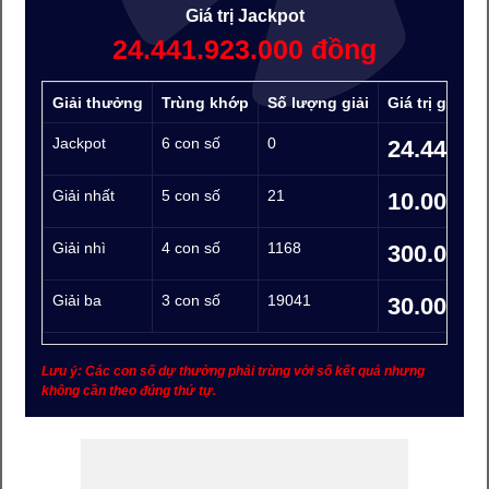
Giá trị Jackpot
24.441.923.000 đồng
Giải thưởng
Trùng khớp
Số lượng giải
Giá trị giải (
Jackpot
6 con số
0
24.441.9
Giải nhất
5 con số
21
10.000.0
Giải nhì
4 con số
1168
300.000
Giải ba
3 con số
19041
30.000
Lưu ý: Các con số dự thưởng phải trùng với số kết quả nhưng
không cần theo đúng thứ tự.