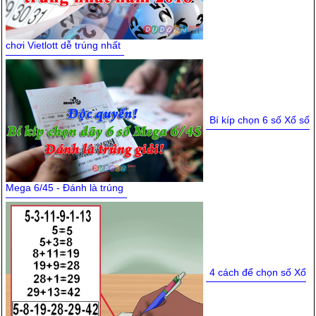
chơi Vietlott dễ trúng nhất
Kết quả Xổ số Mega kỳ 1490:
Kết quả Xổ số Mega kỳ 1489:
Mở thưởng ngày 01/05/2026
Mở thưởng ngày 28/04/2026
(Thứ 6)
(Thứ 4)
Bí kíp chọn 6 số Xổ số
Mega 6/45 - Đánh là trúng
Kết quả Xổ số Mega kỳ 1488:
Kết quả Xổ số Mega kỳ 1487:
Mở thưởng ngày 26/04/2026
Mở thưởng ngày 24/04/2026
(Chủ nhật)
(Thứ 6)
4 cách để chọn số Xổ