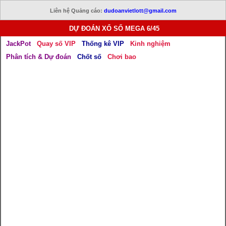
Liên hệ Quảng cáo:
dudoanvietlott@gmail.com
DỰ ĐOÁN XỔ SỐ MEGA 6/45
JackPot
Quay số VIP
Thống kê VIP
Kinh nghiệm
Phân tích & Dự đoán
Chốt số
Chơi bao