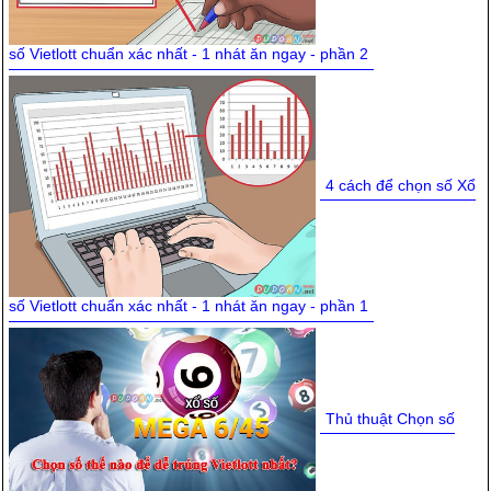
Kết quả Xổ số Mega kỳ 1485:
Kết quả Xổ số Mega kỳ 1484:
Mở thưởng ngày 19/04/2026
Mở thưởng ngày 17/04/2026
số Vietlott chuẩn xác nhất - 1 nhát ăn ngay - phần 2
(Chủ nhật)
(Thứ 6)
4 cách để chọn số Xổ
Kết quả Xổ số Mega kỳ 1483:
Kết quả Xổ số Mega kỳ 1482:
Mở thưởng ngày 15/04/2026
Mở thưởng ngày 12/04/2026
(Thứ 4)
(Chủ nhật)
số Vietlott chuẩn xác nhất - 1 nhát ăn ngay - phần 1
Thủ thuật Chọn số
Kết quả Xổ số Mega kỳ 1481:
Kết quả Xổ số Mega kỳ 1480:
Mở thưởng ngày 10/04/2026
Mở thưởng ngày 08/04/2026
(Thứ 6)
(Thứ 4)