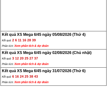
Kết quả Xổ số Mega kỳ 1509:
Kết quả Xổ số Mega kỳ 1508:
Mở thưởng ngày 14/06/2026
Mở thưởng ngày 12/06/2026
(Chủ nhật)
(Thứ 6)
Kết quả XS Mega 6/45 ngày 05/08/2026 (Thứ 4)
2 6 11 16 28 39
Kết quả:
Xem phân tích & dự đoán
Phân tích:
Kết quả Xổ số Mega kỳ 1507:
Kết quả Xổ số Mega kỳ 1506:
Kết quả XS Mega 6/45 ngày 02/08/2026 (Chủ nhật)
Mở thưởng ngày 10/06/2026
Mở thưởng ngày 07/06/2026
3 12 20 25 27 37
Kết quả:
(Thứ 4)
(Chủ nhật)
Xem phân tích & dự đoán
Phân tích:
Kết quả XS Mega 6/45 ngày 31/07/2026 (Thứ 6)
6 16 24 25 38 43
Kết quả:
Xem phân tích & dự đoán
Phân tích:
Kết quả Xổ số Mega kỳ 1505:
Kết quả Xổ số Mega kỳ 1504:
Mở thưởng ngày 05/06/2026
Mở thưởng ngày 03/06/2026
(Thứ 6)
(Thứ 4)