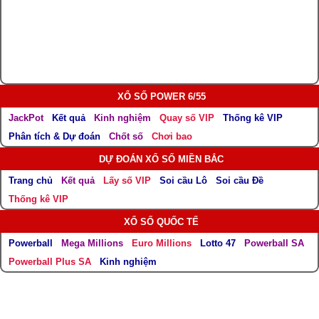
XỔ SỐ POWER 6/55
JackPot
Kết quả
Kinh nghiệm
Quay số VIP
Thống kê VIP
Phân tích & Dự đoán
Chốt số
Chơi bao
DỰ ĐOÁN XỔ SỐ MIỀN BẮC
Trang chủ
Kết quả
Lấy số VIP
Soi cầu Lô
Soi cầu Đề
Thống kê VIP
XỔ SỐ QUỐC TẾ
Powerball
Mega Millions
Euro Millions
Lotto 47
Powerball SA
Powerball Plus SA
Kinh nghiệm