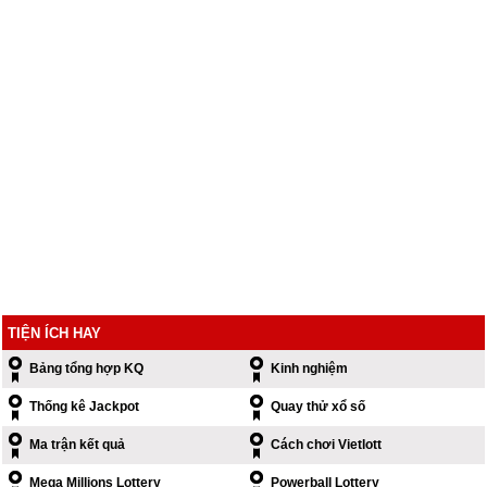
Mở thưởng ngày 08/07/2026
Mở thưởng ngày 05/07/2026
(Thứ 4)
(Chủ nhật)
Kết quả Xổ số Mega kỳ 1517:
Kết quả Xổ số Mega kỳ 1516:
Mở thưởng ngày 03/07/2026
Mở thưởng ngày 01/07/2026
(Thứ 6)
(Thứ 4)
TIỆN ÍCH HAY
Bảng tổng hợp KQ
Kinh nghiệm
Kết quả Xổ số Mega kỳ 1515:
Kết quả Xổ số Mega kỳ 1514:
Thống kê Jackpot
Quay thử xổ số
Mở thưởng ngày 28/06/2026
Mở thưởng ngày 26/06/2026
(Chủ nhật)
(Thứ 6)
Ma trận kết quả
Cách chơi Vietlott
Mega Millions Lottery
Powerball Lottery