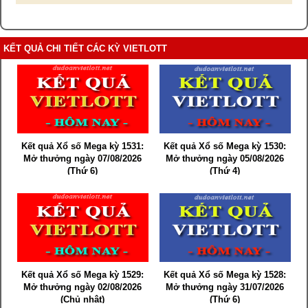
KẾT QUẢ CHI TIẾT CÁC KỲ VIETLOTT
Kết quả Xổ số Mega kỳ 1531:
Kết quả Xổ số Mega kỳ 1530:
Mở thưởng ngày 07/08/2026
Mở thưởng ngày 05/08/2026
(Thứ 6)
(Thứ 4)
Kết quả Xổ số Mega kỳ 1529:
Kết quả Xổ số Mega kỳ 1528:
Mở thưởng ngày 02/08/2026
Mở thưởng ngày 31/07/2026
(Chủ nhật)
(Thứ 6)