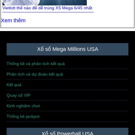
Vietlott thế nào để dễ trúng XS Mega 6/45 nhất
Xem thêm
Kết quả Xổ số Mega kỳ 1480:
Kết quả Xổ số Mega kỳ 1479:
Footer
Mở thưởng ngày 08/04/2026
Mở thưởng ngày 05/04/2026
Xổ số Mega Millions USA
(Thứ 4)
(Chủ nhật)
Thống kê và phân tích kết quả
Phân tích và dự đoán kết quả
Kết quả
Quay số VIP
Kết quả Xổ số Mega kỳ 1478:
Kết quả Xổ số Mega kỳ 1477:
Mở thưởng ngày 03/04/2026
Mở thưởng ngày 01/04/2026
Kinh nghiệm chơi
(Thứ 6)
(Thứ 4)
Thống kê jackpot
Xổ số Powerball USA