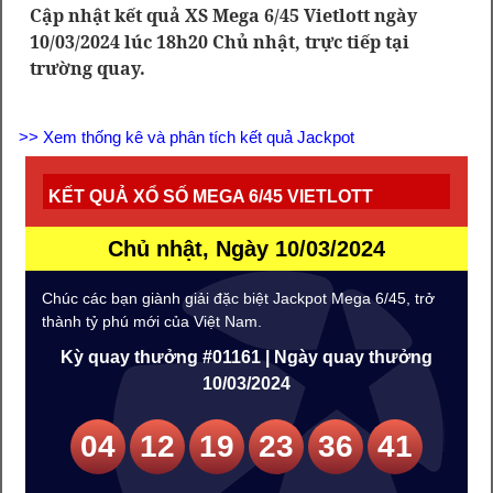
Cập nhật kết quả XS Mega 6/45 Vietlott ngày
10/03/2024
lúc
18h20
Chủ nhật, trực tiếp tại
trường quay.
>> Xem thống kê và phân tích kết quả Jackpot
KẾT QUẢ XỔ SỐ MEGA 6/45 VIETLOTT
Chủ nhật, Ngày 10/03/2024
Chúc các bạn giành giải đặc biệt Jackpot Mega 6/45, trở
thành tỷ phú mới của Việt Nam.
Kỳ quay thưởng #01161 | Ngày quay thưởng
10/03/2024
04
12
19
23
36
41