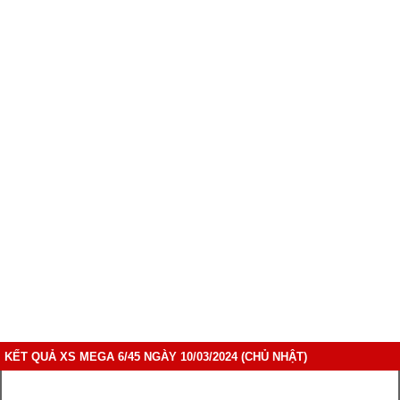
KẾT QUẢ XS MEGA 6/45 NGÀY 10/03/2024 (CHỦ NHẬT)